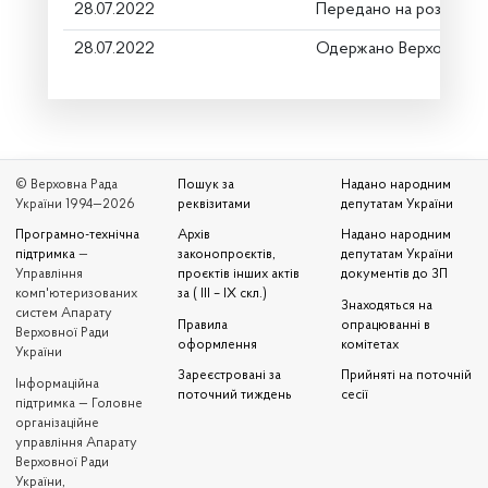
28.07.2022
Передано на розгляд к
28.07.2022
Одержано Верховною 
© Верховна Рада
Пошук за
Надано народним
України 1994—2026
реквізитами
депутатам України
Програмно-технічна
Архів
Надано народним
підтримка
—
законопроєктів,
депутатам України
Управління
проєктів інших актів
документів до ЗП
комп'ютеризованих
за ( III – IX скл.)
Знаходяться на
систем Апарату
Правила
опрацюванні в
Верховної Ради
оформлення
комітетах
України
Зареєстровані за
Прийняті на поточній
Iнформаційна
поточний тиждень
сесії
підтримка — Головне
організаційне
управління Апарату
Верховної Ради
України,