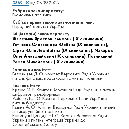
3369-IX
від 05.09.2023
Рубрика законопроєкту:
Економічна політика
Суб'єкт права законодавчої ініціативи:
Народний депутат України
Ініціатор(и) законопроєкту:
Железняк Ярослав Іванович (IX скликання),
Устінова Олександра Юріївна (IX скликання),
Сірко Юлія Леонідівна (IX скликання),
Макаров
Олег Анатолійович (IX скликання),
Лозинський
Роман Михайлович (IX скликання)
Головний комітет:
Гетманцев Д. О. Комітет Верховної Ради України з
питань фінансів, податкової та митної політики
Інші комітети:
Крячко М. В. Комітет Верховної Ради України з питань
цифрової трансформації
Арістов Ю. Ю. Комітет Верховної Ради України з
питань бюджету
Радіна А. О. Комітет Верховної Ради України з питань
антикорупційної політики
Климпуш-Цинцадзе І. О. Комітет Верховної Ради
України з питань інтеграції України до
Європейського Союзу