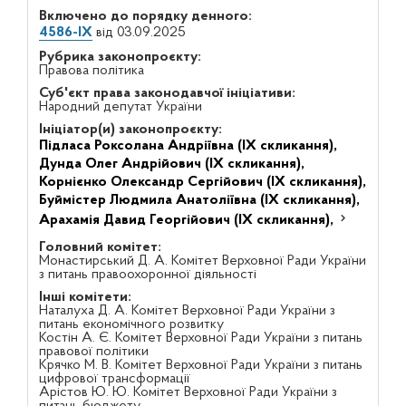
Включено до порядку денного:
4586-IX
від 03.09.2025
Рубрика законопроєкту:
Правова політика
Суб'єкт права законодавчої ініціативи:
Народний депутат України
Ініціатор(и) законопроєкту:
Підласа Роксолана Андріївна (IX скликання),
Дунда Олег Андрійович (IX скликання),
Корнієнко Олександр Сергійович (IX скликання),
Буймістер Людмила Анатоліївна (IX скликання),
Арахамія Давид Георгійович (IX скликання),
Головний комітет:
Монастирський Д. А. Комітет Верховної Ради України
з питань правоохоронної діяльності
Інші комітети:
Наталуха Д. А. Комітет Верховної Ради України з
питань економічного розвитку
Костін А. Є. Комітет Верховної Ради України з питань
правової політики
Крячко М. В. Комітет Верховної Ради України з питань
цифрової трансформації
Арістов Ю. Ю. Комітет Верховної Ради України з
питань бюджету