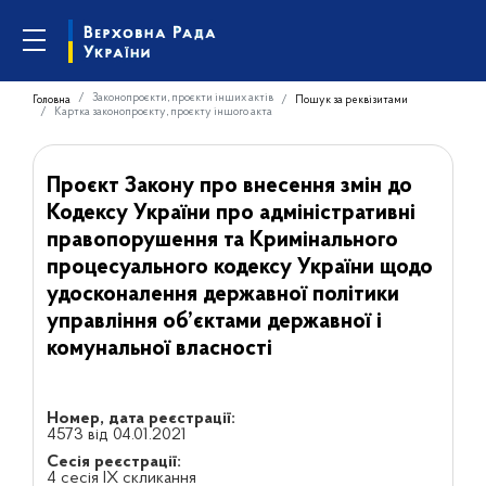
Законопроєкти, проєкти інших актів
Головна
Пошук за реквізитами
Картка законопроєкту, проєкту іншого акта
Проєкт Закону про внесення змін до
Кодексу України про адміністративні
правопорушення та Кримінального
процесуального кодексу України щодо
удосконалення державної політики
управління об’єктами державної і
комунальної власності
Номер, дата реєстрації:
4573 від 04.01.2021
Сесія реєстрації:
4 сесія IX скликання