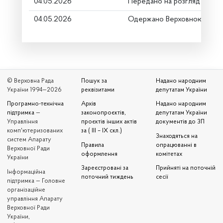
04.05.2026
Передано на розгляд керів
04.05.2026
Одержано Верховною Радо
© Верховна Рада
Пошук за
Надано народним
України 1994—2026
реквізитами
депутатам України
Програмно-технічна
Архів
Надано народним
підтримка
—
законопроєктів,
депутатам України
Управління
проєктів інших актів
документів до ЗП
комп'ютеризованих
за ( III – IX скл.)
Знаходяться на
систем Апарату
Правила
опрацюванні в
Верховної Ради
оформлення
комітетах
України
Зареєстровані за
Прийняті на поточній
Iнформаційна
поточний тиждень
сесії
підтримка — Головне
організаційне
управління Апарату
Верховної Ради
України,