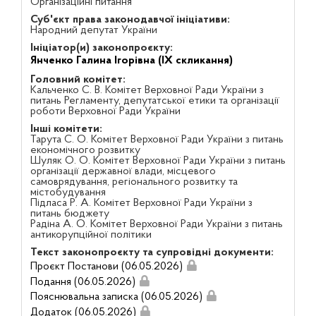
Організаційні питання
Суб'єкт права законодавчої ініціативи:
Народний депутат України
Ініціатор(и) законопроєкту:
Янченко Галина Ігорівна (IX скликання)
Головний комітет:
Кальченко С. В. Комітет Верховної Ради України з
питань Регламенту, депутатської етики та організації
роботи Верховної Ради України
Інші комітети:
Тарута С. О. Комітет Верховної Ради України з питань
економічного розвитку
Шуляк О. О. Комітет Верховної Ради України з питань
організації державної влади, місцевого
самоврядування, регіонального розвитку та
містобудування
Підласа Р. А. Комітет Верховної Ради України з
питань бюджету
Радіна А. О. Комітет Верховної Ради України з питань
антикорупційної політики
Текст законопроєкту та супровідні документи:
Проєкт Постанови (06.05.2026)
Подання (06.05.2026)
Пояснювальна записка (06.05.2026)
Додаток (06.05.2026)