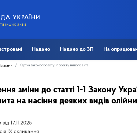
АДА УКРАЇНИ
и інших актів
єстровані
Надано
Надано до ЗП
На опрацюван
Картка законопроєкту, проєкту іншого акта
візитами
ня зміни до статті 1-1 Закону Укра
мита на насіння деяких видів олійн
 від 17.11.2025
есія IX скликання