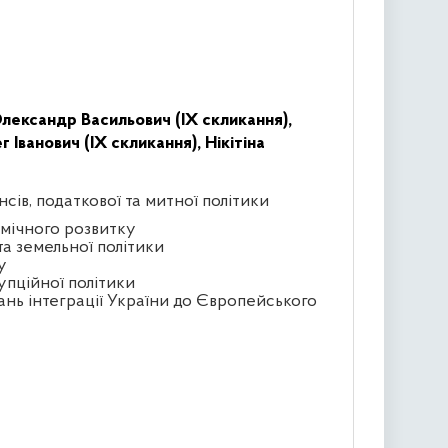
лександр Васильович (IX скликання),
г Іванович (IX скликання),
Нікітіна
сів, податкової та митної політики
омічного розвитку
та земельної політики
у
упційної політики
ань інтеграції України до Європейського