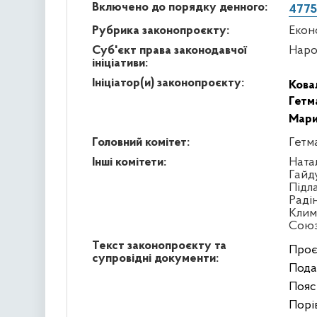
Включено до порядку денного:
4775
Рубрика законопроєкту:
Екон
Суб'єкт права законодавчої
Наро
ініціативи:
Ініціатор(и) законопроєкту:
Кова
Гетм
Мари
Головний комітет:
Гетм
Інші комітети:
Ната
Гайд
Підл
Раді
Клим
Сою
Текст законопроєкту та
Проєк
супровідні документи:
Подан
Пояс
Порів