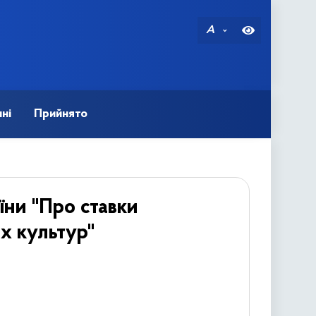
A
ні
Прийнято
їни "Про ставки
их культур"