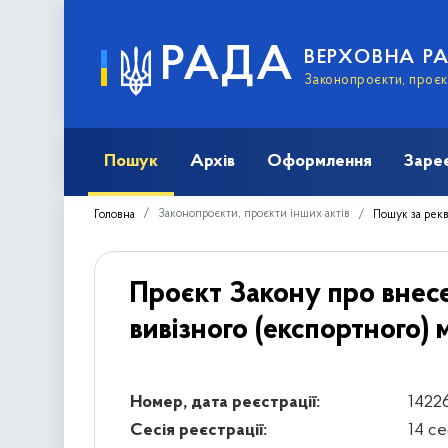
РАДА
ВЕРХОВНА Р
Законопроєкти, проєкт
Пошук
Архів
Оформлення
Заре
Законопроєкти, проєкти інших актів
Головна
Пошук за рек
Проєкт Закону про внесен
вивізного (експортного) 
Номер, дата реєстрації:
14226
Сесія реєстрації:
14 с