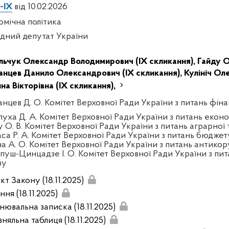
-IX
від 10.02.2026
омічна політика
дний депутат України
льчук Олександр Володимирович (IX скликання),
Гайду О
анцев Данило Олександрович (IX скликання),
Кулініч Оле
на Вікторівна (IX скликання),
анцев Д. О. Комітет Верховної Ради України з питань фінан
луха Д. А. Комітет Верховної Ради України з питань екон
у О. В. Комітет Верховної Ради України з питань аграрної 
аса Р. А. Комітет Верховної Ради України з питань бюджет
на А. О. Комітет Верховної Ради України з питань антикор
пуш-Цинцадзе І. О. Комітет Верховної Ради України з пит
зу
т Закону (18.11.2025)
ня (18.11.2025)
нювальна записка (18.11.2025)
няльна таблиця (18.11.2025)