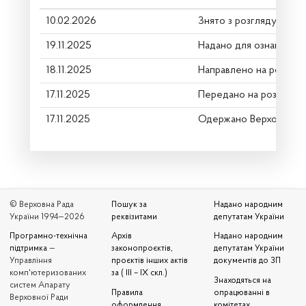
10.02.2026
Знято з розгляду
19.11.2025
Надано для ознайомле
18.11.2025
Направлено на розгляд
17.11.2025
Передано на розгляд к
17.11.2025
Одержано Верховною 
© Верховна Рада
Пошук за
Надано народним
України 1994—2026
реквізитами
депутатам України
Програмно-технічна
Архів
Надано народним
підтримка
—
законопроєктів,
депутатам України
Управління
проєктів інших актів
документів до ЗП
комп'ютеризованих
за ( III – IX скл.)
Знаходяться на
систем Апарату
Правила
опрацюванні в
Верховної Ради
оформлення
комітетах