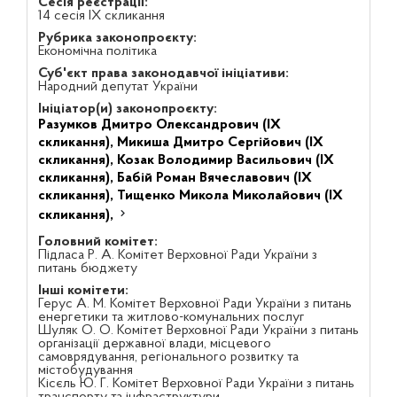
Сесія реєстрації:
14 сесія IX скликання
Рубрика законопроєкту:
Економічна політика
Суб'єкт права законодавчої ініціативи:
Народний депутат України
Ініціатор(и) законопроєкту:
Разумков Дмитро Олександрович (IX
скликання),
Микиша Дмитро Сергійович (IX
скликання),
Козак Володимир Васильович (IX
скликання),
Бабій Роман Вячеславович (IX
скликання),
Тищенко Микола Миколайович (IX
скликання),
Головний комітет:
Підласа Р. А. Комітет Верховної Ради України з
питань бюджету
Інші комітети:
Герус А. М. Комітет Верховної Ради України з питань
енергетики та житлово-комунальних послуг
Шуляк О. О. Комітет Верховної Ради України з питань
організації державної влади, місцевого
самоврядування, регіонального розвитку та
містобудування
Кісєль Ю. Г. Комітет Верховної Ради України з питань
транспорту та інфраструктури