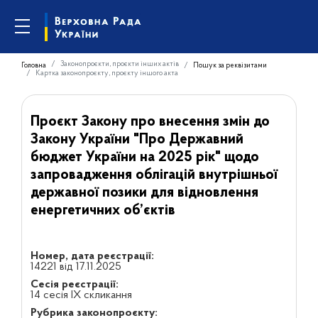
Законопроєкти, проєкти інших актів
Головна
Пошук за реквізитами
Картка законопроєкту, проєкту іншого акта
Проєкт Закону про внесення змін до
Закону України "Про Державний
бюджет України на 2025 рік" щодо
запровадження облігацій внутрішньої
державної позики для відновлення
енергетичних об’єктів
Номер, дата реєстрації:
14221 від 17.11.2025
Сесія реєстрації:
14 сесія IX скликання
Рубрика законопроєкту: