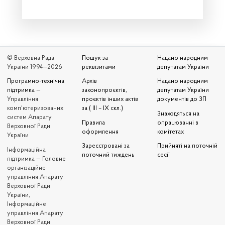
© Верховна Рада
Пошук за
Надано народним
України 1994—2026
реквізитами
депутатам України
Програмно-технічна
Архів
Надано народним
підтримка
—
законопроєктів,
депутатам України
Управління
проєктів інших актів
документів до ЗП
комп'ютеризованих
за ( III – IX скл.)
Знаходяться на
систем Апарату
Правила
опрацюванні в
Верховної Ради
оформлення
комітетах
України
Зареєстровані за
Прийняті на поточній
Iнформаційна
поточний тиждень
сесії
підтримка — Головне
організаційне
управління Апарату
Верховної Ради
України,
Інформаційне
управління Апарату
Верховної Ради