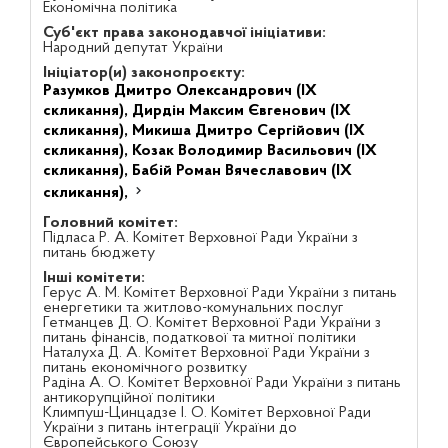
Економічна політика
Суб'єкт права законодавчої ініціативи:
Народний депутат України
Ініціатор(и) законопроєкту:
Разумков Дмитро Олександрович (IX
скликання),
Дирдін Максим Євгенович (IX
скликання),
Микиша Дмитро Сергійович (IX
скликання),
Козак Володимир Васильович (IX
скликання),
Бабій Роман Вячеславович (IX
скликання),
Головний комітет:
Підласа Р. А. Комітет Верховної Ради України з
питань бюджету
Інші комітети:
Герус А. М. Комітет Верховної Ради України з питань
енергетики та житлово-комунальних послуг
Гетманцев Д. О. Комітет Верховної Ради України з
питань фінансів, податкової та митної політики
Наталуха Д. А. Комітет Верховної Ради України з
питань економічного розвитку
Радіна А. О. Комітет Верховної Ради України з питань
антикорупційної політики
Климпуш-Цинцадзе І. О. Комітет Верховної Ради
України з питань інтеграції України до
Європейського Союзу