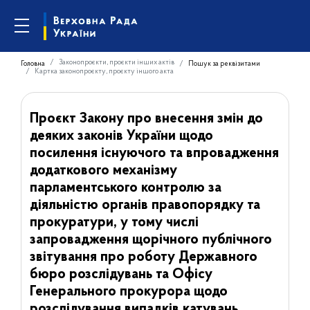
Законопроєкти, проєкти інших актів
Головна
Пошук за реквізитами
Картка законопроєкту, проєкту іншого акта
Проєкт Закону про внесення змін до
деяких законів України щодо
посилення існуючого та впровадження
додаткового механізму
парламентського контролю за
діяльністю органів правопорядку та
прокуратури, у тому числі
запровадження щорічного публічного
звітування про роботу Державного
бюро розслідувань та Офісу
Генерального прокурора щодо
розслідування випадків катувань,