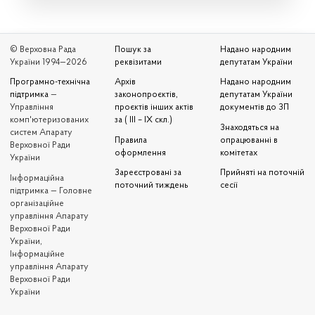
© Верховна Рада
Пошук за
Надано народним
України 1994—2026
реквізитами
депутатам України
Програмно-технічна
Архів
Надано народним
підтримка
—
законопроєктів,
депутатам України
Управління
проєктів інших актів
документів до ЗП
комп'ютеризованих
за ( III – IX скл.)
Знаходяться на
систем Апарату
Правила
опрацюванні в
Верховної Ради
оформлення
комітетах
України
Зареєстровані за
Прийняті на поточній
Iнформаційна
поточний тиждень
сесії
підтримка — Головне
організаційне
управління Апарату
Верховної Ради
України,
Інформаційне
управління Апарату
Верховної Ради
України