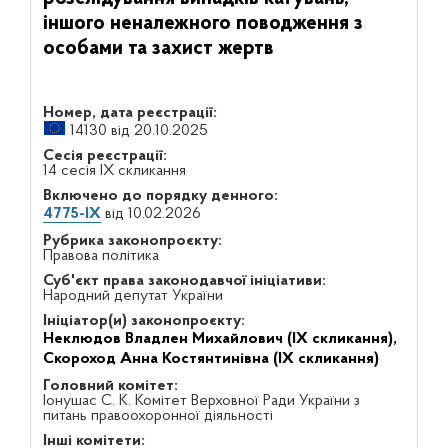
іншого неналежного поводження з
особами та захист жертв
Номер, дата реєстрації:
14130 від 20.10.2025
Сесія реєстрації:
14 сесія IX скликання
Включено до порядку денного:
4775-IX
від 10.02.2026
Рубрика законопроєкту:
Правова політика
Суб'єкт права законодавчої ініціативи:
Народний депутат України
Ініціатор(и) законопроєкту:
Неклюдов Владлен Михайлович (IX скликання),
Скороход Анна Костянтинівна (IX скликання)
Головний комітет:
Іонушас С. К. Комітет Верховної Ради України з
питань правоохоронної діяльності
Інші комітети: