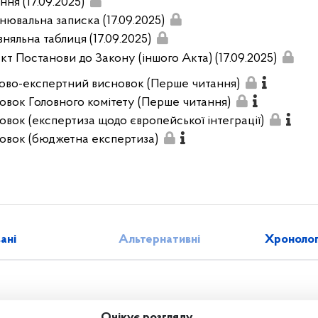
ння (17.09.2025)
нювальна записка (17.09.2025)
няльна таблиця (17.09.2025)
кт Постанови до Закону (іншого Акта) (17.09.2025)
ово-експертний висновок (Перше читання)
овок Головного комітету (Перше читання)
овок (експертиза щодо європейської інтеграції)
овок (бюджетна експертиза)
зані
Альтернативні
Хронолог
Очікує розгляду