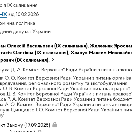
есія IX скликання
-IX
від 10.02.2026
омічна політика
дний депутат України
ан Олексій Васильович (IX скликання),
Железняк Ярослав 
тасія Олегівна (IX скликання),
Хлапук Максим Миколайови
орович (IX скликання),
луха Д. А. Комітет Верховної Ради України з питань екон
к О. О. Комітет Верховної Ради України з питань організа
врядування, регіонального розвитку та містобудування
у О. В. Комітет Верховної Ради України з питань аграрної 
ов Д. В. Комітет Верховної Ради України з питань правово
аса Р. А. Комітет Верховної Ради України з питань бюджет
на А. О. Комітет Верховної Ради України з питань антикор
пуш-Цинцадзе І. О. Комітет Верховної Ради України з пит
зу
кт Закону (17.09.2025)