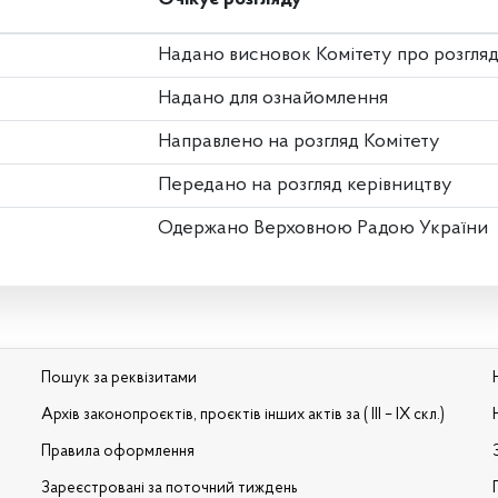
Надано висновок Комітету про розгля
Надано для ознайомлення
Направлено на розгляд Комітету
Передано на розгляд керівництву
Одержано Верховною Радою України
Пошук за реквізитами
Архів законопроєктів, проєктів інших актів за ( III – IX скл.)
Правила оформлення
Зареєстровані за поточний тиждень