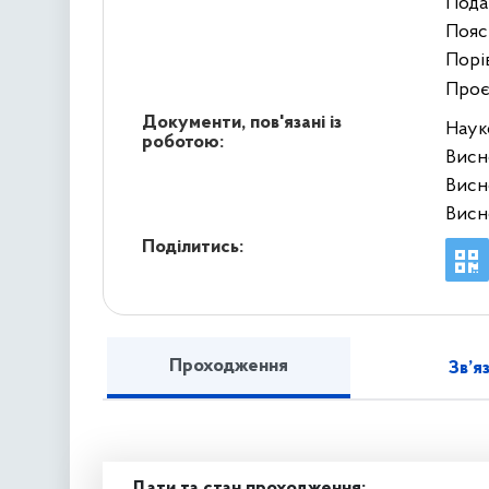
Пода
Пояс
Порів
Проє
Документи, пов'язані із
Наук
роботою:
Висн
Висн
Висн
Поділитись:
Проходження
Зв’я
Дати та стан проходження: