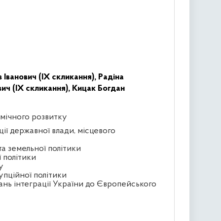
Іванович (IX скликання),
Радіна
ч (IX скликання),
Кицак Богдан
омічного розвитку
ції державної влади, місцевого
та земельної політики
ї політики
у
упційної політики
ань інтеграції України до Європейського