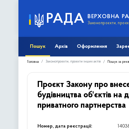
РАДА
ВЕРХОВНА Р
Законопроєкти, проєкт
Пошук
Архів
Оформлення
Заре
Законопроєкти, проєкти інших актів
Головна
Пошук за рек
Проєкт Закону про внесе
будівництва об'єктів на
приватного партнерства
Номер, дата реєстрації:
14038