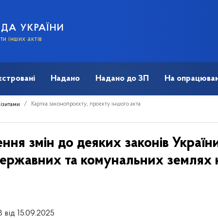
АДА УКРАЇНИ
и інших актів
єстровані
Надано
Надано до ЗП
На опрацюван
Картка законопроєкту, проєкту іншого акта
візитами
ння змін до деяких законів Украї
 державних та комунальних землях 
 від 15.09.2025