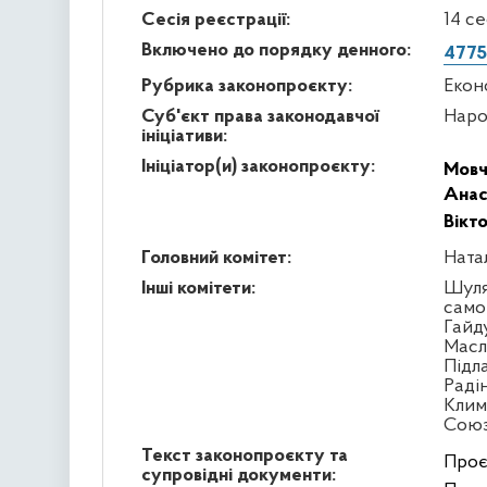
Сесія реєстрації:
14 с
Включено до порядку денного:
4775
Рубрика законопроєкту:
Екон
Суб'єкт права законодавчої
Наро
ініціативи:
Ініціатор(и) законопроєкту:
Мовч
Анас
Вікт
Головний комітет:
Ната
Інші комітети:
Шуля
само
Гайд
Масл
Підл
Раді
Клим
Сою
Текст законопроєкту та
Проє
супровідні документи: