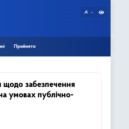
A
ні
Прийнято
ни щодо забезпечення
на умовах публічно-