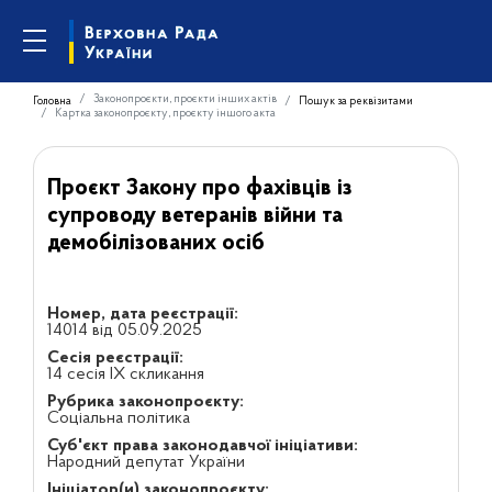
Законопроєкти, проєкти інших актів
Головна
Пошук за реквізитами
Картка законопроєкту, проєкту іншого акта
Проєкт Закону про фахівців із
супроводу ветеранів війни та
демобілізованих осіб
Номер, дата реєстрації:
14014 від 05.09.2025
Сесія реєстрації:
14 сесія IX скликання
Рубрика законопроєкту:
Соціальна політика
Суб'єкт права законодавчої ініціативи:
Народний депутат України
Ініціатор(и) законопроєкту: