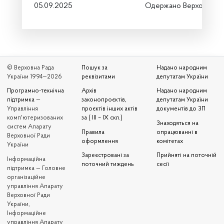
05.09.2025
Одержано Верховною 
© Верховна Рада
Пошук за
Надано народним
України 1994—2026
реквізитами
депутатам України
Програмно-технічна
Архів
Надано народним
підтримка
—
законопроєктів,
депутатам України
Управління
проєктів інших актів
документів до ЗП
комп'ютеризованих
за ( III – IX скл.)
Знаходяться на
систем Апарату
Правила
опрацюванні в
Верховної Ради
оформлення
комітетах
України
Зареєстровані за
Прийняті на поточній
Iнформаційна
поточний тиждень
сесії
підтримка — Головне
організаційне
управління Апарату
Верховної Ради
України,
Інформаційне
управління Апарату