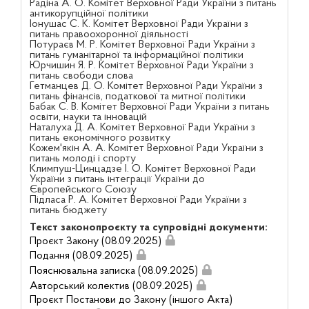
Радіна А. О. Комітет Верховної Ради України з питань
антикорупційної політики
Іонушас С. К. Комітет Верховної Ради України з
питань правоохоронної діяльності
Потураєв М. Р. Комітет Верховної Ради України з
питань гуманітарної та інформаційної політики
Юрчишин Я. Р. Комітет Верховної Ради України з
питань свободи слова
Гетманцев Д. О. Комітет Верховної Ради України з
питань фінансів, податкової та митної політики
Бабак С. В. Комітет Верховної Ради України з питань
освіти, науки та інновацій
Наталуха Д. А. Комітет Верховної Ради України з
питань економічного розвитку
Кожем'якін А. А. Комітет Верховної Ради України з
питань молоді і спорту
Климпуш-Цинцадзе І. О. Комітет Верховної Ради
України з питань інтеграції України до
Європейського Союзу
Підласа Р. А. Комітет Верховної Ради України з
питань бюджету
Текст законопроєкту та супровідні документи:
Проєкт Закону (08.09.2025)
Подання (08.09.2025)
Пояснювальна записка (08.09.2025)
Авторський колектив (08.09.2025)
Проєкт Постанови до Закону (іншого Акта)