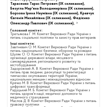
Тарасенко Тарас Петрович (IX скликання),
Безугла Мар'яна Володимирівна (IX скликання),
Борзова Ірина Наумівна (IX скликання),
Кравчук
Євгенія Михайлівна (IX скликання),
Федієнко
Олександр Павлович (IX скликання),
Головний комітет:
Третьякова Г. М. Комітет Верховної Ради України з
питань соціальної політики та захисту прав ветеранів
Інші комітети:
Завітневич О. М. Комітет Верховної Ради України з
питань національної безпеки, оборони та розвідки
Шуляк О. О. Комітет Верховної Ради України з питань
організації державної влади, місцевого
самоврядування, регіонального розвитку та
містобудування
Задорожний А. В. Комітет Верховної Ради України з
питань прав людини, деокупації та реінтеграції
тимчасово окупованих територій України,
національних меншин і міжнаціональних відносин
Крячко М. В. Комітет Верховної Ради України з питань
цифрової трансформації
Радуцький М. Б. Комітет Верховної Ради України з
питань здоров'я нації, медичної допомоги та
медичного страхування
Маслов Д. В. Комітет Верховної Ради України з питань
правової політики