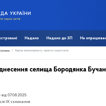
АДА УКРАЇНИ
и інших актів
єстровані
Надано
Надано до ЗП
На опрацюван
Картка законопроєкту, проєкту іншого акта
візитами
іднесення селища Бородянка Бучанс
 від 07.08.2025
есія IX скликання