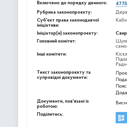
Включено до порядку денного:
4775
Рубрика законопроєкту:
Держ
Суб'єкт права законодавчої
Кабі
ініціативи:
Ініціатор(и) законопроєкту:
Свир
Головний комітет:
Шуля
само
Інші комітети:
Кісє
Підл
Раді
Текст законопроєкту та
Проє
супровідні документи:
Пода
Пояс
Дода
Документи, пов'язані із
Висн
роботою:
Поділитись: