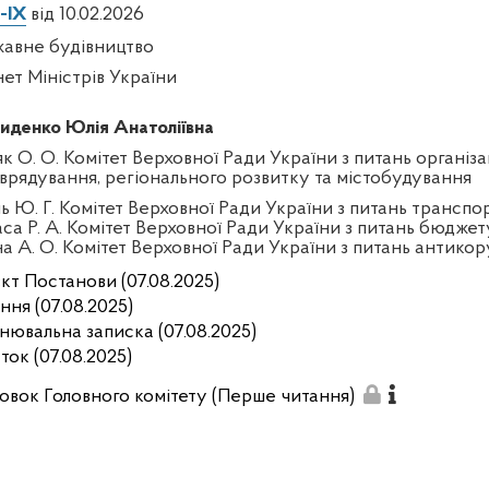
-IX
від 10.02.2026
авне будівництво
нет Міністрів України
иденко Юлія Анатоліївна
к О. О. Комітет Верховної Ради України з питань організа
врядування, регіонального розвитку та містобудування
ль Ю. Г. Комітет Верховної Ради України з питань трансп
аса Р. А. Комітет Верховної Ради України з питань бюджет
на А. О. Комітет Верховної Ради України з питань антикор
кт Постанови (07.08.2025)
ння (07.08.2025)
нювальна записка (07.08.2025)
ток (07.08.2025)
овок Головного комітету (Перше читання)