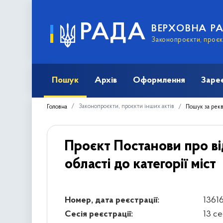
РАДА
ВЕРХОВНА Р
Законопроєкти, проєкт
Пошук
Архів
Оформлення
Заре
Законопроєкти, проєкти інших актів
Головна
Пошук за рек
Проєкт Постанови про в
області до категорії міст
Номер, дата реєстрації:
13616
Сесія реєстрації:
13 с