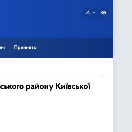
A
ні
Прийнято
ького району Київської