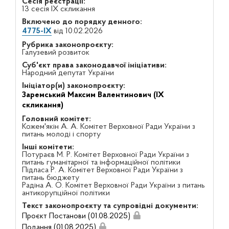
Сесія реєстрації:
13 сесія IX скликання
Включено до порядку денного:
4775-IX
від 10.02.2026
Рубрика законопроєкту:
Галузевий розвиток
Суб'єкт права законодавчої ініціативи:
Народний депутат України
Ініціатор(и) законопроєкту:
Заремський Максим Валентинович (IX
скликання)
Головний комітет:
Кожем'якін А. А. Комітет Верховної Ради України з
питань молоді і спорту
Інші комітети:
Потураєв М. Р. Комітет Верховної Ради України з
питань гуманітарної та інформаційної політики
Підласа Р. А. Комітет Верховної Ради України з
питань бюджету
Радіна А. О. Комітет Верховної Ради України з питань
антикорупційної політики
Текст законопроєкту та супровідні документи:
Проєкт Постанови (01.08.2025)
Подання (01.08.2025)