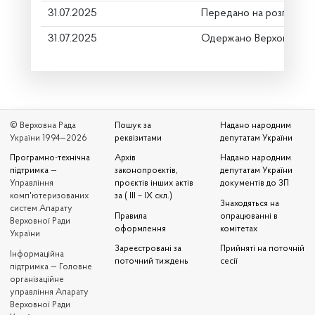
31.07.2025
Передано на розгляд к
31.07.2025
Одержано Верховною Р
© Верховна Рада
Пошук за
Надано народним
України 1994—2026
реквізитами
депутатам України
Програмно-технічна
Архів
Надано народним
підтримка
—
законопроєктів,
депутатам України
Управління
проєктів інших актів
документів до ЗП
комп'ютеризованих
за ( III – IX скл.)
Знаходяться на
систем Апарату
Правила
опрацюванні в
Верховної Ради
оформлення
комітетах
України
Зареєстровані за
Прийняті на поточній
Iнформаційна
поточний тиждень
сесії
підтримка — Головне
організаційне
управління Апарату
Верховної Ради