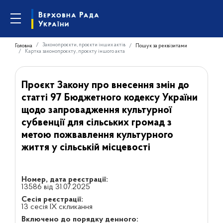
Законопроєкти, проєкти інших актів
Головна
Пошук за реквізитами
Картка законопроєкту, проєкту іншого акта
Проєкт Закону про внесення змін до
статті 97 Бюджетного кодексу України
щодо запровадження культурної
субвенції для сільських громад з
метою пожвавлення культурного
життя у сільській місцевості
Номер, дата реєстрації:
13586 від 31.07.2025
Сесія реєстрації:
13 сесія IX скликання
Включено до порядку денного: