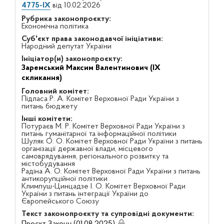
4775-IX
від 10.02.2026
Рубрика законопроєкту:
Економічна політика
Суб'єкт права законодавчої ініціативи:
Народний депутат України
Ініціатор(и) законопроєкту:
Заремський Максим Валентинович (IX
скликання)
Головний комітет:
Підласа Р. А. Комітет Верховної Ради України з
питань бюджету
Інші комітети:
Потураєв М. Р. Комітет Верховної Ради України з
питань гуманітарної та інформаційної політики
Шуляк О. О. Комітет Верховної Ради України з питань
організації державної влади, місцевого
самоврядування, регіонального розвитку та
містобудування
Радіна А. О. Комітет Верховної Ради України з питань
антикорупційної політики
Климпуш-Цинцадзе І. О. Комітет Верховної Ради
України з питань інтеграції України до
Європейського Союзу
Текст законопроєкту та супровідні документи:
Проєкт Закону (01.08.2025)