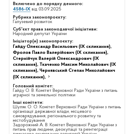
Включено до порядку денного:
4586-IX
від 03.09.2025
Рубрика законопроєкту:
Галузевий розвиток
Суб'єкт права законодавчої ініціативи:
Народний депутат України
Ініціатор(и) законопроєкту:
Гайду Олександр Васильович (IX скликання),
Фролов Павло Валерійович (IX скликання),
Стернійчук Валерій Олександрович (IX
скликання),
Ткаченко Максим Миколайович (IX
скликання),
Чернявський Степан Миколайович
(IX скликання),
Головний комітет:
Гайду О. В. Комітет Верховної Ради України з питань
аграрної та земельної політики
Інші комітети:
Шуляк О. О. Комітет Верховної Ради України з питань
організації державної влади, місцевого
самоврядування, регіонального розвитку та
містобудування
Задорожний А. В. Комітет Верховної Ради України з
питань прав людини, деокупації та реінтеграції
тимчасово окупованих територій України,