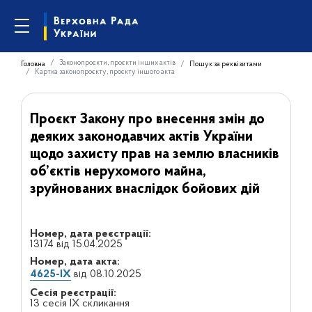
Законопроєкти, проєкти інших актів
Головна
Пошук за реквізитами
Картка законопроєкту, проєкту іншого акта
Проєкт Закону про внесення змін до
деяких законодавчих актів України
щодо захисту прав на землю власників
об’єктів нерухомого майна,
зруйнованих внаслідок бойових дій
Номер, дата реєстрації:
13174 від 15.04.2025
Номер, дата акта:
4625-IX
від 08.10.2025
Сесія реєстрації:
13 сесія IX скликання