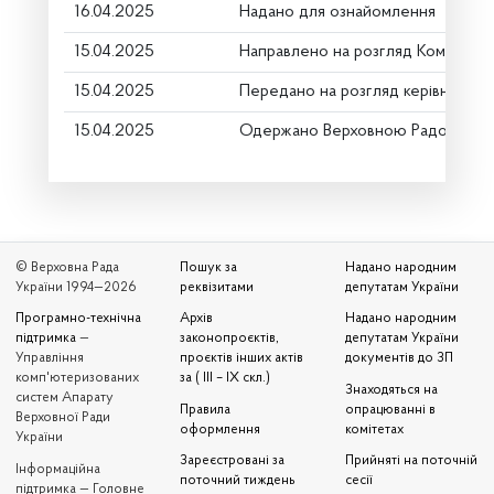
16.04.2025
Надано для ознайомлення
15.04.2025
Направлено на розгляд Комітету
15.04.2025
Передано на розгляд керівництву
15.04.2025
Одержано Верховною Радою Укр
© Верховна Рада
Пошук за
Надано народним
України 1994—2026
реквізитами
депутатам України
Програмно-технічна
Архів
Надано народним
підтримка
—
законопроєктів,
депутатам України
Управління
проєктів інших актів
документів до ЗП
комп'ютеризованих
за ( III – IX скл.)
Знаходяться на
систем Апарату
Правила
опрацюванні в
Верховної Ради
оформлення
комітетах
України
Зареєстровані за
Прийняті на поточній
Iнформаційна
поточний тиждень
сесії
підтримка — Головне