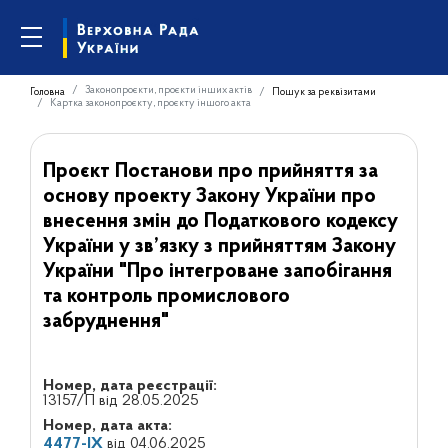
Законопроєкти, проєкти інших актів
Головна
Пошук за реквізитами
Картка законопроєкту, проєкту іншого акта
Проєкт Постанови про прийняття за
основу проекту Закону України про
внесення змін до Податкового кодексу
України у зв’язку з прийняттям Закону
України "Про інтегроване запобігання
та контроль промислового
забруднення"
Номер, дата реєстрації:
13157/П від 28.05.2025
Номер, дата акта:
4477-IX
від 04.06.2025