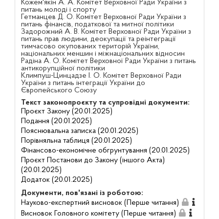
Кожем'якін А. А. Комітет Верховної Ради України з
питань молоді і спорту
Гетманцев Д. О. Комітет Верховної Ради України з
питань фінансів, податкової та митної політики
Задорожний А. В. Комітет Верховної Ради України з
питань прав людини, деокупації та реінтеграції
тимчасово окупованих територій України,
національних меншин і міжнаціональних відносин
Радіна А. О. Комітет Верховної Ради України з питань
антикорупційної політики
Климпуш-Цинцадзе І. О. Комітет Верховної Ради
України з питань інтеграції України до
Європейського Союзу
Текст законопроєкту та супровідні документи:
Проєкт Закону (20.01.2025)
Подання (20.01.2025)
Пояснювальна записка (20.01.2025)
Порівняльна таблиця (20.01.2025)
Фінансово-економічне обгрунтування (20.01.2025)
Проєкт Постанови до Закону (іншого Акта)
(20.01.2025)
Додаток (20.01.2025)
Документи, пов'язані із роботою:
Науково-експертний висновок (Перше читання)
Висновок Головного комітету (Перше читання)