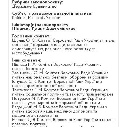
Рубрика законопроєкту:
Державне будівництво
Суб'єкт права законодавчої ініціативи:
Кабінет Міністрів України
Ініціатор(и) законопроєкту:
Шмигаль Денис Анатолійович
Головний комітет:
Шуляк О. О. Комітет Верховної Ради України з питань
організації державної влади, місцевого
самоврядування, регіонального розвитку та
містобудування
Інші комітети:
Підласа Р. А. Комітет Верховної Ради України з
питань бюджету
Завітневич О. М. Комітет Верховної Ради України з
питань національної безпеки, оборони та розвідки
Іонушас С. К. Комітет Верховної Ради України з
питань правоохоронної діяльності
Третьякова Г. М. Комітет Верховної Ради України з
питань соціальної політики та захисту прав ветеранів
Потураєв М. Р. Комітет Верховної Ради України з
питань гуманітарної та інформаційної політики
Радуцький М. Б. Комітет Верховної Ради України з
питань здоров'я нації, медичної допомоги та
медичного страхування
Маслов Д. В. Комітет Верховної Ради України з питань
правової політики