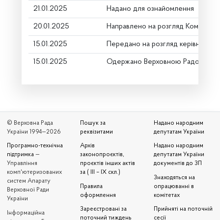
21.01.2025
Надано для ознайомлення
20.01.2025
Направлено на розгляд Комітету
15.01.2025
Передано на розгляд керівництву
15.01.2025
Одержано Верховною Радою Укр
© Верховна Рада
Пошук за
Надано народним
України 1994—2026
реквізитами
депутатам України
Програмно-технічна
Архів
Надано народним
підтримка
—
законопроєктів,
депутатам України
Управління
проєктів інших актів
документів до ЗП
комп'ютеризованих
за ( III – IX скл.)
Знаходяться на
систем Апарату
Правила
опрацюванні в
Верховної Ради
оформлення
комітетах
України
Зареєстровані за
Прийняті на поточній
Iнформаційна
поточний тиждень
сесії