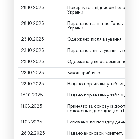
28.10.2025
Повернуто з підписом Голови Вер
України
28.10.2025
Передано на підпис Голові Верхо
України
23.10.2025
Одержано після візування
23.10.2025
Передано для візування в головни
23.10.2025
Одержано для оформлення
23.10.2025
Закон прийнято
23.10.2025
Надано порівняльну таблицю (дру
16.10.2025
Надано порівняльну таблицю (дру
11.03.2025
Прийнято за основу із доопрацю
положень відповідно до ч.1 ст.116
11.03.2025
Включено до порядку денного
26.02.2025
Надано висновок Комітету про ро