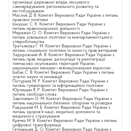
організації державної влади, місцевого
самоврядування, регіонального розвитку та
містобудування
Маслов Д. В. Комітет Верховної Ради України з питань
правової політики
Іонушас С. К. Комітет Верховної Ради України з
питань правоохоронної діяльності
Мережко О. О. Комітет Верховної Ради України з
питань зовнішньої політики та міжпарламентського
співробітництва
Третьякова Г. М. Комітет Верховної Ради України з
питань соціальної політики та захисту прав ветеранів
Задорожний А. В. Комітет Верховної Ради України з
питань прав людини, деокупації та реінтеграції
тимчасово окупованих територій України,
національних меншин і міжнаціональних відносин
Бабак С. В. Комітет Верховної Ради України з питань
освіти, науки та інновацій
Потураєв М. Р. Комітет Верховної Ради України з
питань гуманітарної та інформаційної політики
Юрчишин Я. Р. Комітет Верховної Ради України з
питань свободи слова
Завітневич О. М. Комітет Верховної Ради України з
питань національної безпеки, оборони та розвідки
Радуцький М. Б. Комітет Верховної Ради України з
питань здоров'я нації, медичної допомоги та
медичного страхування
Крячко М. В. Комітет Верховної Ради України з питань
цифрової трансформації
Гетманцев Д. О. Комітет Верховної Ради України з