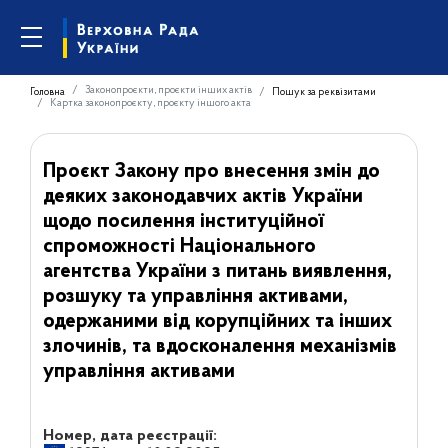
Законопроєкти, проєкти інших актів
Головна
Пошук за реквізитами
Картка законопроєкту, проєкту іншого акта
Проєкт Закону про внесення змін до
деяких законодавчих актів України
щодо посилення інституційної
спроможності Національного
агентства України з питань виявлення,
розшуку та управління активами,
одержаними від корупційних та інших
злочинів, та вдосконалення механізмів
управління активами
Номер, дата реєстрації: