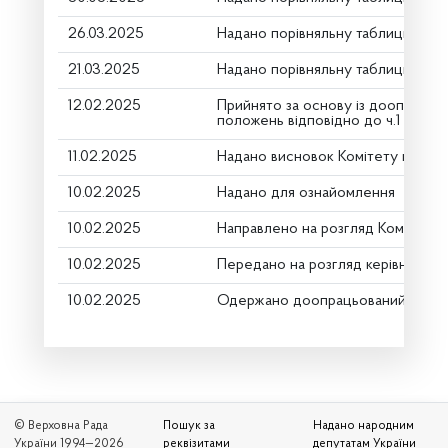
26.03.2025
Надано порівняльну таблицю (дру
21.03.2025
Надано порівняльну таблицю (дру
12.02.2025
Прийнято за основу із доопрацю
положень відповідно до ч.1 ст.116
11.02.2025
Надано висновок Комітету про ро
10.02.2025
Надано для ознайомлення
10.02.2025
Направлено на розгляд Комітету
10.02.2025
Передано на розгляд керівництву
10.02.2025
Одержано доопрацьований Коміт
© Верховна Рада
Пошук за
Надано народним
України 1994—2026
реквізитами
депутатам України