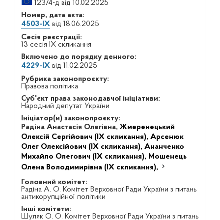
12374-д від 10.02.2025
Номер, дата акта:
4503-IX
від 18.06.2025
Сесія реєстрації:
13 сесія IX скликання
Включено до порядку денного:
4229-IX
від 11.02.2025
Рубрика законопроєкту:
Правова політика
Суб'єкт права законодавчої ініціативи:
Народний депутат України
Ініціатор(и) законопроєкту:
Радіна Анастасія Олегівна,
Жмеренецький
Олексій Сергійович (IX скликання),
Арсенюк
Олег Олексійович (IX скликання),
Ананченко
Михайло Олегович (IX скликання),
Мошенець
Олена Володимирівна (IX скликання),
Головний комітет:
Радіна А. О. Комітет Верховної Ради України з питань
антикорупційної політики
Інші комітети:
Шуляк О. О. Комітет Верховної Ради України з питань