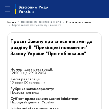
Законопроєкти, проєкти інших актів
Головна
Пошук за реквізитами
Картка законопроєкту, проєкту іншого акта
Проєкт Закону про внесення змін до
розділу ІІІ "Прикінцеві положення"
Закону України "Про лобіювання"
Номер, дата реєстрації:
12120-1 від 29.10.2024
Сесія реєстрації:
12 сесія IX скликання
Рубрика законопроєкту:
Правова політика
Суб'єкт права законодавчої ініціативи:
Народний депутат України
Ініціатор(и) законопроєкту: