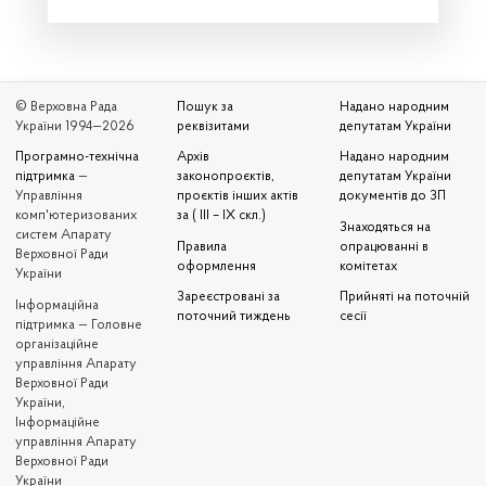
© Верховна Рада
Пошук за
Надано народним
України 1994—2026
реквізитами
депутатам України
Програмно-технічна
Архів
Надано народним
підтримка
—
законопроєктів,
депутатам України
Управління
проєктів інших актів
документів до ЗП
комп'ютеризованих
за ( III – IX скл.)
Знаходяться на
систем Апарату
Правила
опрацюванні в
Верховної Ради
оформлення
комітетах
України
Зареєстровані за
Прийняті на поточній
Iнформаційна
поточний тиждень
сесії
підтримка — Головне
організаційне
управління Апарату
Верховної Ради
України,
Інформаційне
управління Апарату
Верховної Ради
України