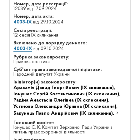
Номер, дата реєстрації:
12039 від 17.09.2024
Номер, дата акта:
4033-IX
від 29.10.2024
Сесія реєстрації:
12 сесія IX скликання
Включено до порядку денного:
4003-IX
від 09.10.2024
Рубрика законопроєкту:
Правова політика
Суб'єкт права законодавчої ініціативи:
Народний депутат України
Ініціатор(и) законопроєкту:
Арахамія Давид Георгійович (IX скликання),
Іонушас Сергій Костянтинович (IX скликання),
Радіна Анастасія Олегівна (IX скликання),
Устінова Олександра Юріївна (IX скликання),
Бакунець Павло Андрійович (IX скликання),
Головний комітет:
Іонушас С. К. Комітет Верховної Ради України з
питань правоохоронної діяльності
Інші комітети: