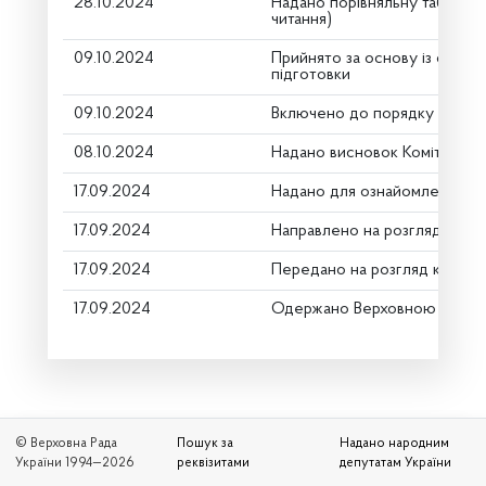
28.10.2024
Надано порівняльну таблицю
читання)
09.10.2024
Прийнято за основу із скороч
підготовки
09.10.2024
Включено до порядку денно
08.10.2024
Надано висновок Комітету п
17.09.2024
Надано для ознайомлення
17.09.2024
Направлено на розгляд Комі
17.09.2024
Передано на розгляд керівн
17.09.2024
Одержано Верховною Радою
© Верховна Рада
Пошук за
Надано народним
України 1994—2026
реквізитами
депутатам України