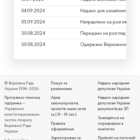
04.09.2024
Надано для ознайомлення
03.09.2024
Направлено на розгляд Ком
30.08.2024
Передано на розгляд керів
30.08.2024
Одержано Верховною Радо
© Верховна Рада
Пошук за
Надано народним
України 1994—2026
реквізитами
депутатам України
Програмно-технічна
Архів
Надано народним
підтримка
—
законопроєктів,
депутатам України
Управління
проєктів інших актів
документів до ЗП
комп'ютеризованих
за ( III – IX скл.)
Знаходяться на
систем Апарату
Правила
опрацюванні в
Верховної Ради
оформлення
комітетах
України
Зареєстровані за
Прийняті на поточній