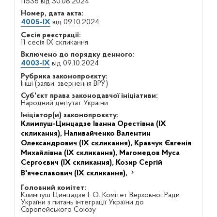
11536 від 30.08.2024
Номер, дата акта:
4005-IX
від 09.10.2024
Сесія реєстрації:
11 сесія IX скликання
Включено до порядку денного:
4003-IX
від 09.10.2024
Рубрика законопроєкту:
Інші (заяви, звернення ВРУ)
Суб'єкт права законодавчої ініціативи:
Народний депутат України
Ініціатор(и) законопроєкту:
Климпуш-Цинцадзе Іванна Орестівна (IX
скликання),
Наливайченко Валентин
Олександрович (IX скликання),
Кравчук Євгенія
Михайлівна (IX скликання),
Магомедов Муса
Сергоєвич (IX скликання),
Козир Сергій
В'ячеславович (IX скликання),
Головний комітет:
Климпуш-Цинцадзе І. О. Комітет Верховної Ради
України з питань інтеграції України до
Європейського Союзу