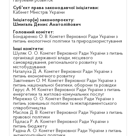
Галузевий розвиток
Суб'єкт права законодавчої ініціативи:
Кабінет Міністрів України
Ініціатор(и) законопроєкту:
Шмигаль Денис Анатолійович
Головний комітет:
Бондаренко О. В. Комітет Верховної Ради України з
питань екологічної політики та природокористування
Інші комітети:
Шуляк О. О. Комітет Верховної Ради України з питань
організації державної влади, місцевого
самоврядування, регіонального розвитку та
містобудування
Наталуха Д. А. Комітет Верховної Ради України з
питань економічного розвитку
Завітневич О. М. Комітет Верховної Ради України з
питань національної безпеки, оборони та розвідки
Герус А. М. Комітет Верховної Ради України з питань
енергетики та житлово-комунальних послуг
Мережко О. О. Комітет Верховної Ради України з
питань зовнішньої політики та міжпарламентського
співробітництва
Маслов Д. В. Комітет Верховної Ради України з питань
правової політики
Підласа Р. А. Комітет Верховної Ради України з
питань бюджету
Радіна А. О. Комітет Верховної Ради України з питань
антикорупційної політики