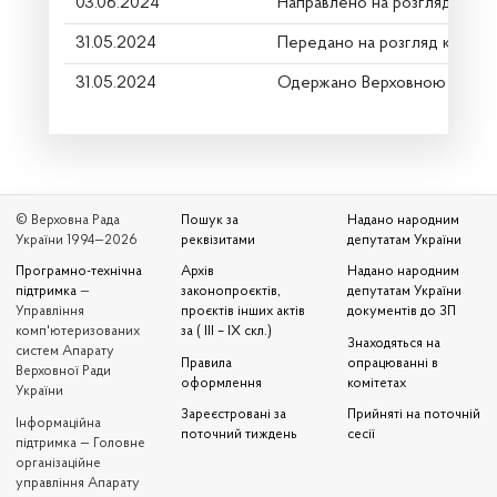
03.06.2024
Направлено на розгляд Комі
31.05.2024
Передано на розгляд керівн
31.05.2024
Одержано Верховною Радою
© Верховна Рада
Пошук за
Надано народним
України 1994—2026
реквізитами
депутатам України
Програмно-технічна
Архів
Надано народним
підтримка
—
законопроєктів,
депутатам України
Управління
проєктів інших актів
документів до ЗП
комп'ютеризованих
за ( III – IX скл.)
Знаходяться на
систем Апарату
Правила
опрацюванні в
Верховної Ради
оформлення
комітетах
України
Зареєстровані за
Прийняті на поточній
Iнформаційна
поточний тиждень
сесії
підтримка — Головне
організаційне
управління Апарату