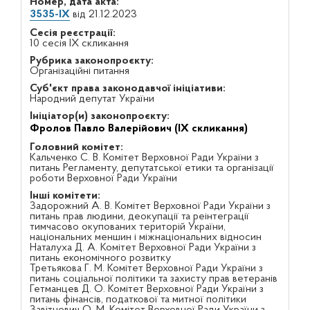
Номер, дата акта:
3535-IX
від 21.12.2023
Сесія реєстрації:
10 сесія IX скликання
Рубрика законопроєкту:
Організаційні питання
Суб'єкт права законодавчої ініціативи:
Народний депутат України
Ініціатор(и) законопроєкту:
Фролов Павло Валерійович (IX скликання)
Головний комітет:
Кальченко С. В. Комітет Верховної Ради України з
питань Регламенту, депутатської етики та організації
роботи Верховної Ради України
Інші комітети:
Задорожний А. В. Комітет Верховної Ради України з
питань прав людини, деокупації та реінтеграції
тимчасово окупованих територій України,
національних меншин і міжнаціональних відносин
Наталуха Д. А. Комітет Верховної Ради України з
питань економічного розвитку
Третьякова Г. М. Комітет Верховної Ради України з
питань соціальної політики та захисту прав ветеранів
Гетманцев Д. О. Комітет Верховної Ради України з
питань фінансів, податкової та митної політики