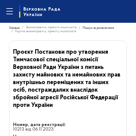
Законопроєкти, проєкти інших актів
Головна
Пошук за реквізитами
Картка законопроєкту, проєкту іншого акта
Проєкт Постанови про утворення
Тимчасової спеціальної комісії
Верховної Ради України з питань
захисту майнових та немайнових прав
внутрішньо переміщених та інших
осіб, постраждалих внаслідок
збройної агресії Російської Федерації
проти України
Номер, дата реєстрації:
10213 від 06.11.2023