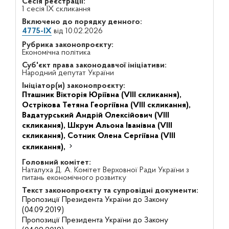
Сесія реєстрації:
1 сесія IX скликання
Включено до порядку денного:
4775-IX
від 10.02.2026
Рубрика законопроєкту:
Економічна політика
Суб'єкт права законодавчої ініціативи:
Народний депутат України
Ініціатор(и) законопроєкту:
Пташник Вікторія Юріївна (VIII скликання),
Острікова Тетяна Георгіївна (VIII скликання),
Вадатурський Андрій Олексійович (VIII
скликання),
Шкрум Альона Іванівна (VIII
скликання),
Сотник Олена Сергіївна (VIII
скликання),
Головний комітет:
Наталуха Д. А. Комітет Верховної Ради України з
питань економічного розвитку
Текст законопроєкту та супровідні документи:
Пропозиції Президента України до Закону
(04.09.2019)
Пропозиції Президента України до Закону