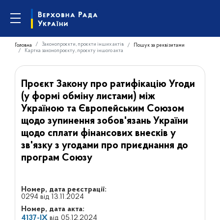
Законопроєкти, проєкти інших актів
Головна
Пошук за реквізитами
Картка законопроєкту, проєкту іншого акта
Проєкт Закону про ратифікацію Угоди
(у формі обміну листами) між
Україною та Європейським Союзом
щодо зупинення зобов'язань України
щодо сплати фінансових внесків у
зв'язку з угодами про приєднання до
програм Союзу
Номер, дата реєстрації:
0294 від 13.11.2024
Номер, дата акта:
4137-IX
від 05.12.2024