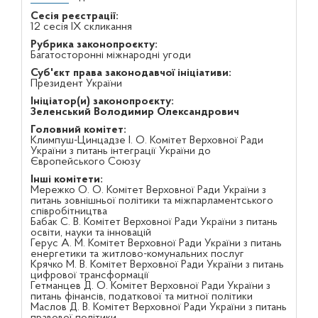
Сесія реєстрації:
12 сесія IX скликання
Рубрика законопроєкту:
Багатосторонні міжнародні угоди
Суб'єкт права законодавчої ініціативи:
Президент України
Ініціатор(и) законопроєкту:
Зеленський Володимир Олександрович
Головний комітет:
Климпуш-Цинцадзе І. О. Комітет Верховної Ради
України з питань інтеграції України до
Європейського Союзу
Інші комітети:
Мережко О. О. Комітет Верховної Ради України з
питань зовнішньої політики та міжпарламентського
співробітництва
Бабак С. В. Комітет Верховної Ради України з питань
освіти, науки та інновацій
Герус А. М. Комітет Верховної Ради України з питань
енергетики та житлово-комунальних послуг
Крячко М. В. Комітет Верховної Ради України з питань
цифрової трансформації
Гетманцев Д. О. Комітет Верховної Ради України з
питань фінансів, податкової та митної політики
Маслов Д. В. Комітет Верховної Ради України з питань