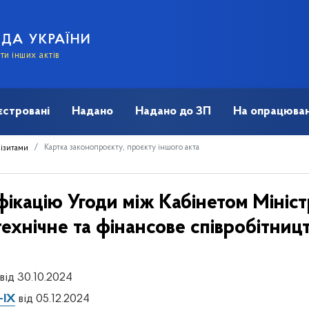
АДА УКРАЇНИ
и інших актів
єстровані
Надано
Надано до ЗП
На опрацюван
Картка законопроєкту, проєкту іншого акта
візитами
ікацію Угоди між Кабінетом Мініст
технічне та фінансове співробітниц
від 30.10.2024
-IX
від 05.12.2024