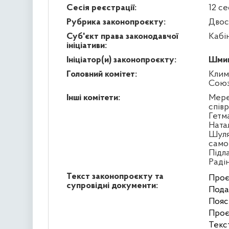
Сесія реєстрації:
12 се
Рубрика законопроєкту:
Двос
Суб'єкт права законодавчої
Кабі
ініціативи:
Ініціатор(и) законопроєкту:
Шмиг
Головний комітет:
Клим
Сою
Інші комітети:
Мере
спів
Гетм
Ната
Шуля
само
Підл
Раді
Текст законопроєкту та
Проє
супровідні документи:
Подан
Пояс
Проє
Текс