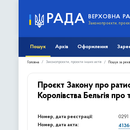
РАДА
ВЕРХОВНА Р
Законопроєкти, проєкт
Пошук
Архів
Оформлення
Заре
Законопроєкти, проєкти інших актів
Головна
Пошук за рек
Проєкт Закону про ратиф
Королівства Бельгія про 
Номер, дата реєстрації:
0291 
Номер, дата акта:
4136