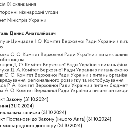
сія IX скликання
торонні міжнародні угоди
нет Міністрів України
аль Денис Анатолійович
пуш-Цинцадзе І. О. Комітет Верховної Ради України з пит
зу
жко О. О. Комітет Верховної Ради України з питань зовні
робітництва
анцев Д. О. Комітет Верховної Ради України з питань фінан
луха Д. А. Комітет Верховної Ради України з питань екон
к О. О. Комітет Верховної Ради України з питань організа
врядування, регіонального розвитку та містобудування
аса Р. А. Комітет Верховної Ради України з питань бюджет
на А. О. Комітет Верховної Ради України з питань антикор
кт Закону (31.10.2024)
ня (31.10.2024)
нювальна записка (31.10.2024)
кт Постанови до Закону (іншого Акта) (31.10.2024)
т міжнародного договору (31.10.2024)