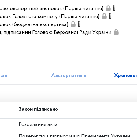
ово-експертний висновок (Перше читання)
овок Головного комітету (Перше читання)
овок (бюджетна експертиза)
т, підписаний Головою Верховної Ради України
зані
Альтернативні
Хронолог
Закон підписано
Розсилання акта
Повернуто з підписом від Президента України