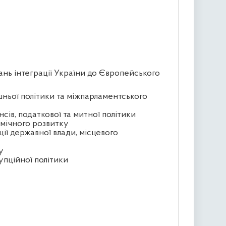
ань інтеграції України до Європейського
шньої політики та міжпарламентського
сів, податкової та митної політики
омічного розвитку
ції державної влади, місцевого
у
упційної політики