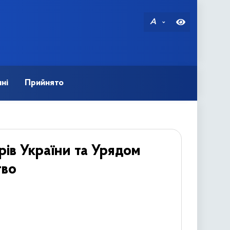
A
ні
Прийнято
рів України та Урядом
тво