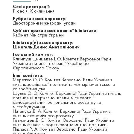
Сесія реєстрації:
11 сесія IX скликання
Рубрика законопроєкту:
Двосторонні міжнародні угоди
Суб'єкт права законодавчої ініціативи:
Кабінет Міністрів України
Ініціатор(и) законопроєкту:
Шмигаль Денис Анатолійович
Головний комітет:
Климпуш-Цинцадзе І. О. Комітет Верховної Ради
України з питань інтеграції України до
Європейського Союзу
Інші комітети:
Мережко О. О. Комітет Верховної Ради України з
питань зовнішньої політики та міжпарламентського
співробітництва
Шуляк О. О. Комітет Верховної Ради України з питань
організації державної влади, місцевого
самоврядування, регіонального розвитку та
містобудування
Наталуха Д. А. Комітет Верховної Ради України з
питань економічного розвитку
Гетманцев Д. О. Комітет Верховної Ради України з
питань фінансів, податкової та митної політики
Підласа Р. А. Комітет Верховної Ради України з