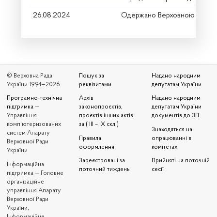
26.08.2024
Одержано Верховною Радою
© Верховна Рада
Пошук за
Надано народним
України 1994—2026
реквізитами
депутатам України
Програмно-технічна
Архів
Надано народним
підтримка
—
законопроєктів,
депутатам України
Управління
проєктів інших актів
документів до ЗП
комп'ютеризованих
за ( III – IX скл.)
Знаходяться на
систем Апарату
Правила
опрацюванні в
Верховної Ради
оформлення
комітетах
України
Зареєстровані за
Прийняті на поточній
Iнформаційна
поточний тиждень
сесії
підтримка — Головне
організаційне
управління Апарату
Верховної Ради
України,
Інформаційне