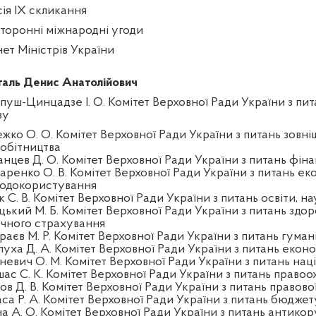
сія IX скликання
торонні міжнародні угоди
нет Міністрів України
аль Денис Анатолійович
пуш-Цинцадзе І. О. Комітет Верховної Ради України з пит
зу
жко О. О. Комітет Верховної Ради України з питань зовні
робітництва
анцев Д. О. Комітет Верховної Ради України з питань фінан
аренко О. В. Комітет Верховної Ради України з питань еко
одокористування
 С. В. Комітет Верховної Ради України з питань освіти, на
цький М. Б. Комітет Верховної Ради України з питань здор
чного страхування
раєв М. Р. Комітет Верховної Ради України з питань гуман
луха Д. А. Комітет Верховної Ради України з питань екон
тневич О. М. Комітет Верховної Ради України з питань нац
шас С. К. Комітет Верховної Ради України з питань правоо
ов Д. В. Комітет Верховної Ради України з питань правово
аса Р. А. Комітет Верховної Ради України з питань бюджет
на А. О. Комітет Верховної Ради України з питань антикор