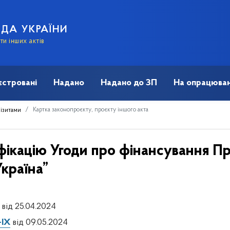
АДА УКРАЇНИ
и інших актів
єстровані
Надано
Надано до ЗП
На опрацюван
Картка законопроєкту, проєкту іншого акта
візитами
ікацію Угоди про фінансування Прог
країна”
від 25.04.2024
-IX
від 09.05.2024