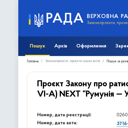
РАДА
ВЕРХОВНА Р
Законопроєкти, проєкт
Пошук
Архів
Оформлення
Заре
Законопроєкти, проєкти інших актів
Головна
Пошук за рек
Проєкт Закону про ратиф
VI-А) NEXT “Румунія — У
Номер, дата реєстрації:
0260 
Номер, дата акта:
3716