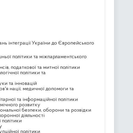
ань інтеграції України до Європейського
шньої політики та міжпарламентського
сів, податкової та митної політики
логічної політики та
уки та інновацій
ов'я нації, медичної допомоги та
ітарної та інформаційної політики
омічного розвитку
іональної безпеки, оборони та розвідки
хоронної діяльності
ї політики
у
упційної політики