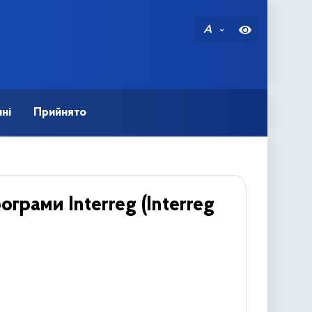
A
ні
Прийнято
рами Interreg (Interreg