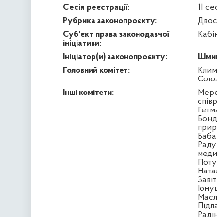
Сесія реєстрації:
11 се
Рубрика законопроєкту:
Двос
Суб'єкт права законодавчої
Кабі
ініціативи:
Ініціатор(и) законопроєкту:
Шмиг
Головний комітет:
Клим
Сою
Інші комітети:
Мере
спів
Гетм
Бонд
прир
Бабак
Раду
меди
Поту
Ната
Заві
Іону
Масл
Підл
Раді