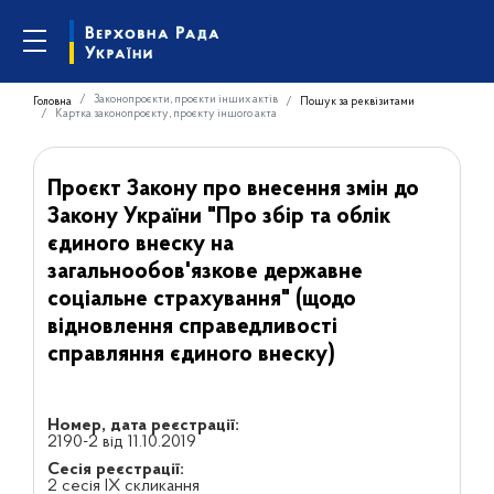
Законопроєкти, проєкти інших актів
Головна
Пошук за реквізитами
Картка законопроєкту, проєкту іншого акта
Проєкт Закону про внесення змін до
Закону України "Про збір та облік
єдиного внеску на
загальнообов'язкове державне
соціальне страхування" (щодо
відновлення справедливості
справляння єдиного внеску)
Номер, дата реєстрації:
2190-2 від 11.10.2019
Сесія реєстрації:
2 сесія IX скликання