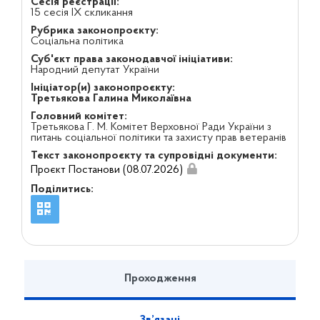
Сесія реєстрації:
15 сесія IX скликання
Рубрика законопроєкту:
Соціальна політика
Суб'єкт права законодавчої ініціативи:
Народний депутат України
Ініціатор(и) законопроєкту:
Третьякова Галина Миколаївна
Головний комітет:
Третьякова Г. М. Комітет Верховної Ради України з
питань соціальної політики та захисту прав ветеранів
Текст законопроєкту та супровідні документи:
Проєкт Постанови (08.07.2026)
Поділитись:
Проходження
Зв’язані