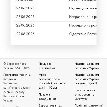
24.06.2026
Надано для ознайомле
23.06.2026
Направлено на розгляд
22.06.2026
Передано на розгляд к
22.06.2026
Одержано Верховною 
© Верховна Рада
Пошук за
Надано народним
України 1994—2026
реквізитами
депутатам України
Програмно-технічна
Архів
Надано народним
підтримка
—
законопроєктів,
депутатам України
Управління
проєктів інших актів
документів до ЗП
комп'ютеризованих
за ( III – IX скл.)
Знаходяться на
систем Апарату
Правила
опрацюванні в
Верховної Ради
оформлення
комітетах
України
Зареєстровані за
Прийняті на поточній