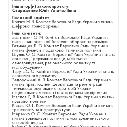
Ініціатор(и) законопроєкту:
Свириденко Юлія Анатоліївна
Головний комітет:
Крячко М. В. Комітет Верховної Ради України з питань
цифрової трансформації
Інші комітети:
Завітневич О. М. Комітет Верховної Ради України з
питань національної безпеки, оборони та розвідки
Гетманцев Д. О. Комітет Верховної Ради України з
питань фінансів, податкової та митної політики
Шуляк О. О. Комітет Верховної Ради України з питань
організації державної влади, місцевого
самоврядування, регіонального розвитку та
містобудування
Тарута С. О. Комітет Верховної Ради України з питань
економічного розвитку
Задорожний А. В. Комітет Верховної Ради України з
питань прав людини, деокупації та реінтеграції
тимчасово окупованих територій України,
національних меншин і міжнаціональних відносин
Маслов Д. В. Комітет Верховної Ради України з питань
правової політики
Кісєль Ю. Г. Комітет Верховної Ради України з питань
транспорту та інфраструктури
Мережко О. О. Комітет Верховної Ради України з
питань зовнішньої політики та міжпарламентського
співробітництва