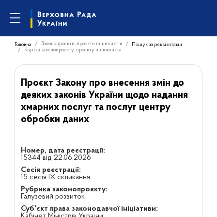
Законопроєкти, проєкти інших актів
Головна
Пошук за реквізитами
Картка законопроєкту, проєкту іншого акта
Проєкт Закону про внесення змін до
деяких законів України щодо надання
хмарних послуг та послуг центру
обробки даних
Номер, дата реєстрації:
15344 від 22.06.2026
Сесія реєстрації:
15 сесія IX скликання
Рубрика законопроєкту:
Галузевий розвиток
Суб'єкт права законодавчої ініціативи:
Кабінет Міністрів України