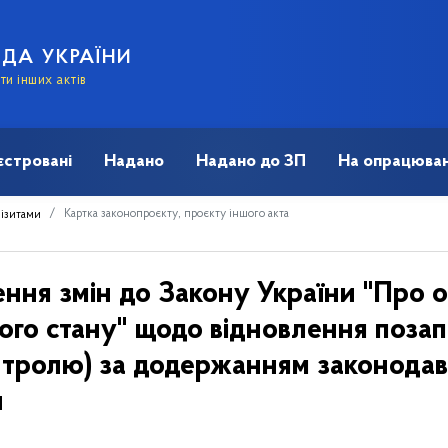
АДА УКРАЇНИ
и інших актів
єстровані
Надано
Надано до ЗП
На опрацюван
Картка законопроєкту, проєкту іншого акта
візитами
ння змін до Закону України "Про о
ого стану" щодо відновлення поза
нтролю) за додержанням законодавс
и