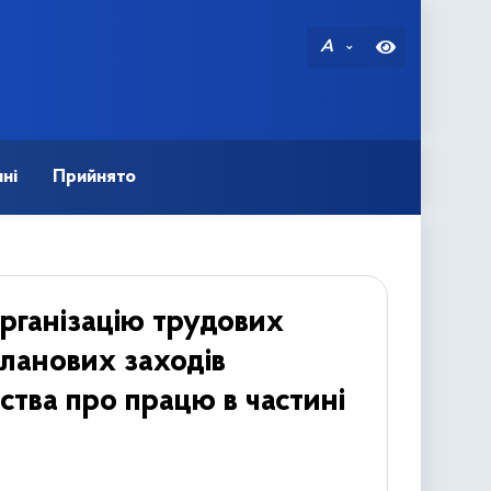
A
ні
Прийнято
рганізацію трудових
планових заходів
тва про працю в частині