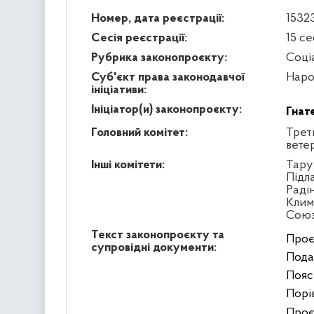
Номер, дата реєстрації:
15323
Сесія реєстрації:
15 се
Рубрика законопроєкту:
Соці
Суб'єкт права законодавчої
Наро
ініціативи:
Ініціатор(и) законопроєкту:
Гнат
Головний комітет:
Треть
вете
Інші комітети:
Тару
Підл
Раді
Клим
Сою
Текст законопроєкту та
Проє
супровідні документи:
Пода
Пояс
Порі
Проє