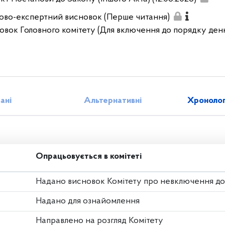
ово-експертний висновок (Перше читання)
овок Головного комітету (Для включення до порядку ден
зані
Альтернативні
Хронолог
Опрацьовується в комітеті
Надано висновок Комітету про невключення д
Надано для ознайомлення
Направлено на розгляд Комітету