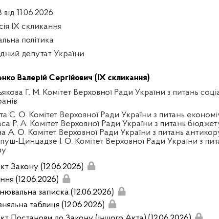
 від 11.06.2026
сія IX скликання
альна політика
дний депутат України
енко Валерій Сергійович (IX скликання)
якова Г. М. Комітет Верховної Ради України з питань соці
ранів
та С. О. Комітет Верховної Ради України з питань економ
аса Р. А. Комітет Верховної Ради України з питань бюджет
на А. О. Комітет Верховної Ради України з питань антикор
пуш-Цинцадзе І. О. Комітет Верховної Ради України з пит
зу
кт Закону (12.06.2026)
ння (12.06.2026)
нювальна записка (12.06.2026)
вняльна таблиця (12.06.2026)
кт Постанови до Закону (іншого Акта) (12.06.2026)