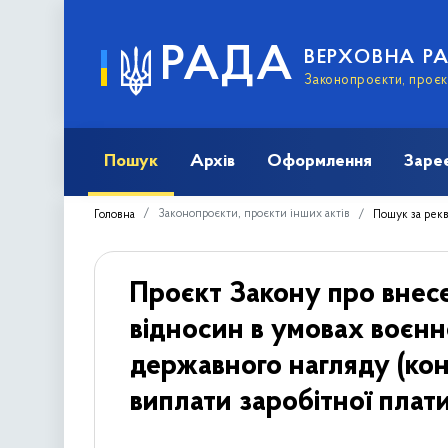
РАДА
ВЕРХОВНА Р
Законопроєкти, проєкт
Пошук
Архів
Оформлення
Заре
Законопроєкти, проєкти інших актів
Головна
Пошук за рек
Проєкт Закону про внесе
відносин в умовах воєнн
державного нагляду (ко
виплати заробітної плат