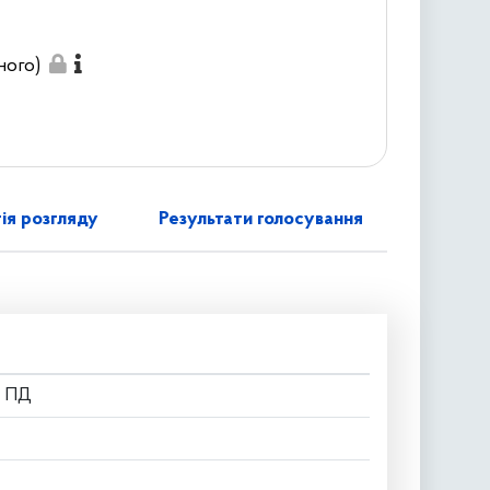
ного)
ія розгляду
Результати голосування
о ПД