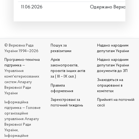
11.06.2026
Одержано Верховною 
© Верховна Рада
Пошук за
Надано народним
України 1994—2026
реквізитами
депутатам України
Програмно-технічна
Архів
Надано народним
підтримка
—
законопроєктів,
депутатам України
Управління
проєктів інших актів
документів до ЗП
комп'ютеризованих
за ( III – IX скл.)
Знаходяться на
систем Апарату
Правила
опрацюванні в
Верховної Ради
оформлення
комітетах
України
Зареєстровані за
Прийняті на поточній
Iнформаційна
поточний тиждень
сесії
підтримка — Головне
організаційне
управління Апарату
Верховної Ради
України,
Інформаційне