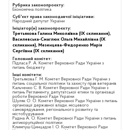
Рубрика законопроєкту:
Економічна політика
Суб'єкт права законодавчої ініціативи:
Народний депутат України
Ініціатор(и) законопроєкту:
Третьякова Галина Миколаївна (IX скликання),
Василевська-Смаглюк Ольга Михайлівна (IX
скликання),
Мезенцева-Федоренко Марія
Сергіївна (IX скликання)
Головний комітет:
Підласа Р. А. Комітет Верховної Ради України з
питань бюджету
Інші комітети:
Третьякова Г. М. Комітет Верховної Ради України з
питань соціальної політики та захисту прав ветеранів
Кальченко С. В. Комітет Верховної Ради України з
питань Регламенту, депутатської етики та організації
роботи Верховної Ради України
Шуляк О. О. Комітет Верховної Ради України з питань
організації державної влади, місцевого
самоврядування, регіонального розвитку та
містобудування
Радіна А. О. Комітет Верховної Ради України з питань
антикорупційної політики
Климпуш-Цинцадзе І. О. Комітет Верховної Ради