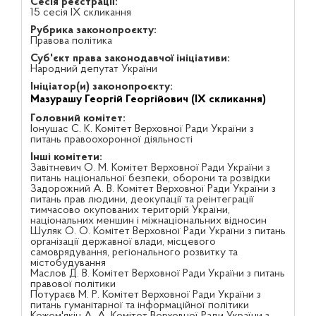
Сесія реєстрації:
15 сесія IX скликання
Рубрика законопроєкту:
Правова політика
Суб'єкт права законодавчої ініціативи:
Народний депутат України
Ініціатор(и) законопроєкту:
Мазурашу Георгій Георгійович (IX скликання)
Головний комітет:
Іонушас С. К. Комітет Верховної Ради України з
питань правоохоронної діяльності
Інші комітети:
Завітневич О. М. Комітет Верховної Ради України з
питань національної безпеки, оборони та розвідки
Задорожний А. В. Комітет Верховної Ради України з
питань прав людини, деокупації та реінтеграції
тимчасово окупованих територій України,
національних меншин і міжнаціональних відносин
Шуляк О. О. Комітет Верховної Ради України з питань
організації державної влади, місцевого
самоврядування, регіонального розвитку та
містобудування
Маслов Д. В. Комітет Верховної Ради України з питань
правової політики
Потураєв М. Р. Комітет Верховної Ради України з
питань гуманітарної та інформаційної політики