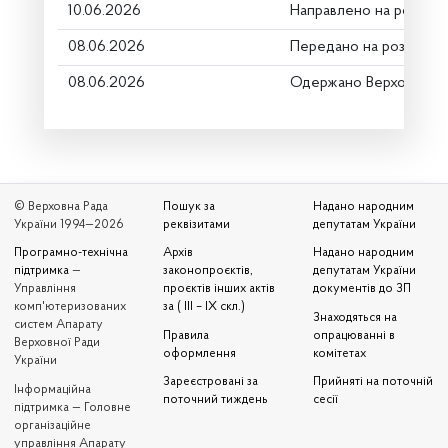
10.06.2026
Направлено на розгляд
08.06.2026
Передано на розгляд к
08.06.2026
Одержано Верховною 
© Верховна Рада
Пошук за
Надано народним
України 1994—2026
реквізитами
депутатам України
Програмно-технічна
Архів
Надано народним
підтримка
—
законопроєктів,
депутатам України
Управління
проєктів інших актів
документів до ЗП
комп'ютеризованих
за ( III – IX скл.)
Знаходяться на
систем Апарату
Правила
опрацюванні в
Верховної Ради
оформлення
комітетах
України
Зареєстровані за
Прийняті на поточній
Iнформаційна
поточний тиждень
сесії
підтримка — Головне
організаційне
управління Апарату