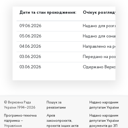
Дати та стан проходження:
Очікує розгляду
09.06.2026
Надано для розгляду
05.06.2026
Надано для ознайомле
04.06.2026
Направлено на розгляд
03.06.2026
Передано на розгляд к
03.06.2026
Одержано Верховною 
© Верховна Рада
Пошук за
Надано народним
України 1994—2026
реквізитами
депутатам України
Програмно-технічна
Архів
Надано народним
підтримка
—
законопроєктів,
депутатам України
Управління
проєктів інших актів
документів до ЗП