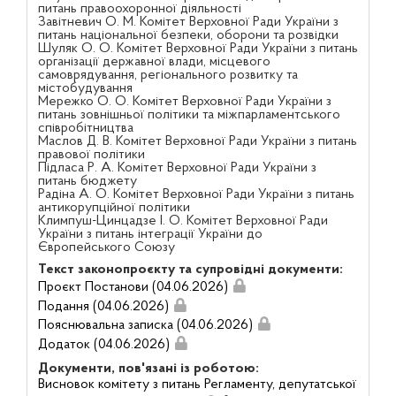
питань правоохоронної діяльності
Завітневич О. М. Комітет Верховної Ради України з
питань національної безпеки, оборони та розвідки
Шуляк О. О. Комітет Верховної Ради України з питань
організації державної влади, місцевого
самоврядування, регіонального розвитку та
містобудування
Мережко О. О. Комітет Верховної Ради України з
питань зовнішньої політики та міжпарламентського
співробітництва
Маслов Д. В. Комітет Верховної Ради України з питань
правової політики
Підласа Р. А. Комітет Верховної Ради України з
питань бюджету
Радіна А. О. Комітет Верховної Ради України з питань
антикорупційної політики
Климпуш-Цинцадзе І. О. Комітет Верховної Ради
України з питань інтеграції України до
Європейського Союзу
Текст законопроєкту та супровідні документи:
Проєкт Постанови (04.06.2026)
Подання (04.06.2026)
Пояснювальна записка (04.06.2026)
Додаток (04.06.2026)
Документи, пов'язані із роботою:
Висновок комітету з питань Регламенту, депутатської