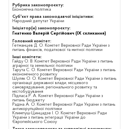
Рубрика законопроєкту:
Економічна політика
Суб'єкт права законодавчої ініціативи:
Народний депутат України
Ініціатор(и) законопроєкту:
Гнатенко Валерій Сергійович (IX скликання)
Головний комітет:
Гетманцев Д. О. Комітет Верховної Ради України з
питань фінансів, податкової та митної політики
Інші комітети:
Гайду О. В. Комітет Верховної Ради України з питань
аграрної та земельної політики
Тарута С. О. Комітет Верховної Ради України з питань
економічного розвитку
Шуляк О. О. Комітет Верховної Ради України з питань
організації державної влади, місцевого
самоврядування, регіонального розвитку та
містобудування
Підласа Р. А. Комітет Верховної Ради України з
питань бюджету
Радіна А. О. Комітет Верховної Ради України з питань
антикорупційної політики
Климпуш-Цинцадзе І. О. Комітет Верховної Ради
України з питань інтеграції України до
Європейського Союзу