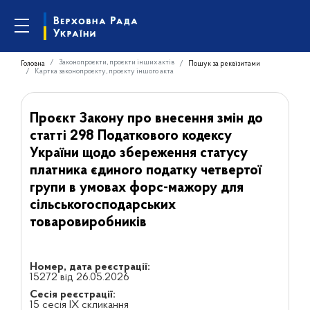
Законопроєкти, проєкти інших актів
Головна
Пошук за реквізитами
Картка законопроєкту, проєкту іншого акта
Проєкт Закону про внесення змін до
статті 298 Податкового кодексу
України щодо збереження статусу
платника єдиного податку четвертої
групи в умовах форс-мажору для
сільськогосподарських
товаровиробників
Номер, дата реєстрації:
15272 від 26.05.2026
Сесія реєстрації:
15 сесія IX скликання