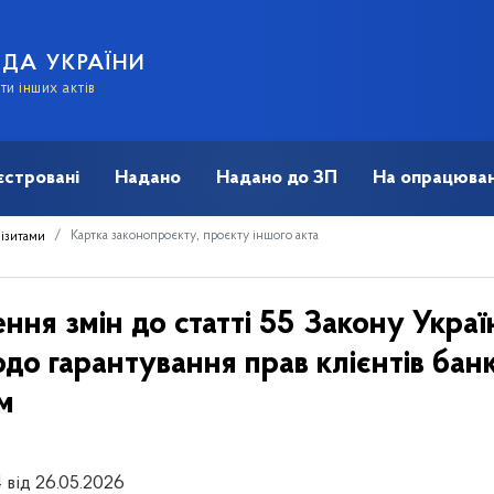
АДА УКРАЇНИ
и інших актів
єстровані
Надано
Надано до ЗП
На опрацюван
Картка законопроєкту, проєкту іншого акта
візитами
ння змін до статті 55 Закону Украї
одо гарантування прав клієнтів банк
м
 від 26.05.2026