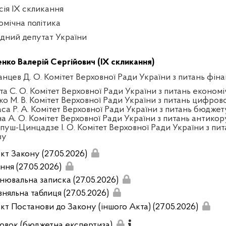
сія IX скликання
омічна політика
дний депутат України
енко Валерій Сергійович (IX скликання)
анцев Д. О. Комітет Верховної Ради України з питань фінан
та С. О. Комітет Верховної Ради України з питань економ
ко М. В. Комітет Верховної Ради України з питань цифров
аса Р. А. Комітет Верховної Ради України з питань бюджет
на А. О. Комітет Верховної Ради України з питань антикор
пуш-Цинцадзе І. О. Комітет Верховної Ради України з пит
зу
кт Закону (27.05.2026)
ння (27.05.2026)
нювальна записка (27.05.2026)
вняльна таблиця (27.05.2026)
кт Постанови до Закону (іншого Акта) (27.05.2026)
овок (бюджетна експертиза)