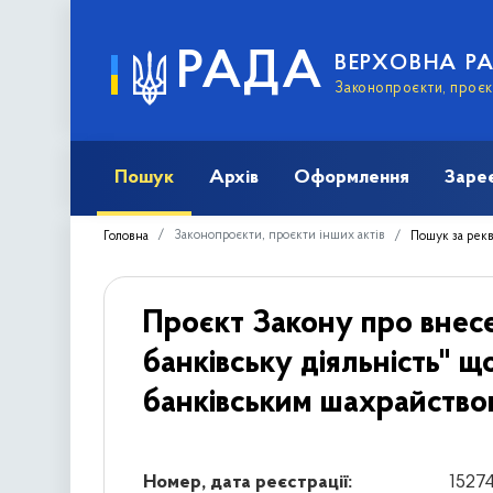
РАДА
ВЕРХОВНА Р
Законопроєкти, проєкт
Пошук
Архів
Оформлення
Заре
Законопроєкти, проєкти інших актів
Головна
Пошук за рек
Проєкт Закону про внесе
банківську діяльність" щ
банківським шахрайство
Номер, дата реєстрації:
15274