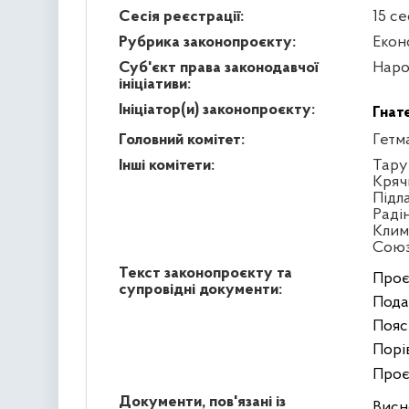
Сесія реєстрації:
15 се
Рубрика законопроєкту:
Екон
Суб'єкт права законодавчої
Наро
ініціативи:
Ініціатор(и) законопроєкту:
Гнат
Головний комітет:
Гетм
Інші комітети:
Тару
Кряч
Підл
Раді
Клим
Сою
Текст законопроєкту та
Проє
супровідні документи:
Пода
Пояс
Порі
Проє
Документи, пов'язані із
Висн