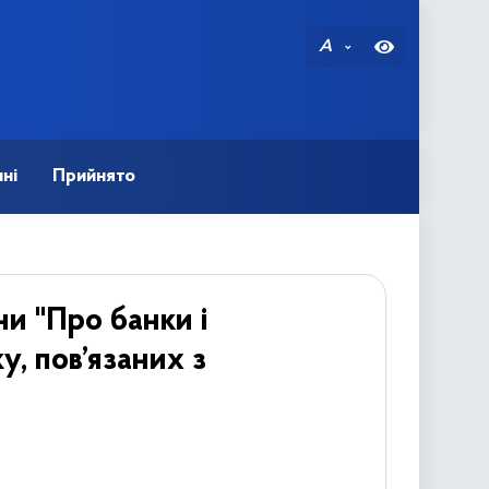
A
ні
Прийнято
ни "Про банки і
у, пов’язаних з