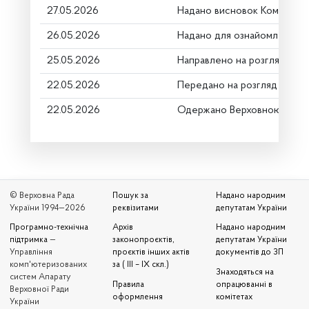
27.05.2026
Надано висновок Комітету 
26.05.2026
Надано для ознайомлення
25.05.2026
Направлено на розгляд Ком
22.05.2026
Передано на розгляд керів
22.05.2026
Одержано Верховною Радо
© Верховна Рада
Пошук за
Надано народним
України 1994—2026
реквізитами
депутатам України
Програмно-технічна
Архів
Надано народним
підтримка
—
законопроєктів,
депутатам України
Управління
проєктів інших актів
документів до ЗП
комп'ютеризованих
за ( III – IX скл.)
Знаходяться на
систем Апарату
Правила
опрацюванні в
Верховної Ради
оформлення
комітетах
України