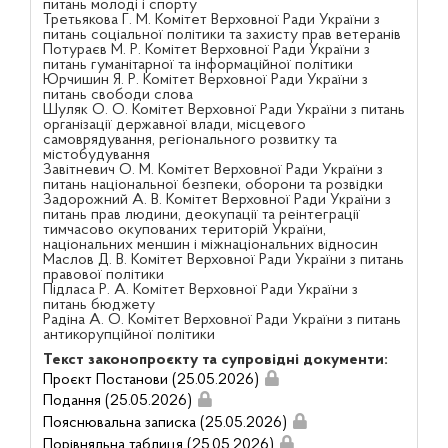
питань молоді і спорту
Третьякова Г. М. Комітет Верховної Ради України з
питань соціальної політики та захисту прав ветеранів
Потураєв М. Р. Комітет Верховної Ради України з
питань гуманітарної та інформаційної політики
Юрчишин Я. Р. Комітет Верховної Ради України з
питань свободи слова
Шуляк О. О. Комітет Верховної Ради України з питань
організації державної влади, місцевого
самоврядування, регіонального розвитку та
містобудування
Завітневич О. М. Комітет Верховної Ради України з
питань національної безпеки, оборони та розвідки
Задорожний А. В. Комітет Верховної Ради України з
питань прав людини, деокупації та реінтеграції
тимчасово окупованих територій України,
національних меншин і міжнаціональних відносин
Маслов Д. В. Комітет Верховної Ради України з питань
правової політики
Підласа Р. А. Комітет Верховної Ради України з
питань бюджету
Радіна А. О. Комітет Верховної Ради України з питань
антикорупційної політики
Текст законопроєкту та супровідні документи:
Проєкт Постанови (25.05.2026)
Подання (25.05.2026)
Пояснювальна записка (25.05.2026)
Порівняльна таблиця (25.05.2026)