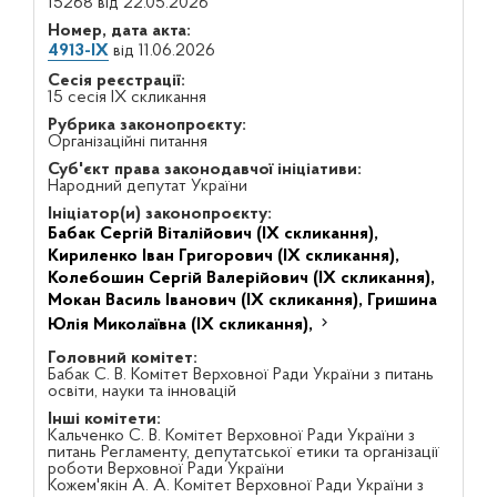
15268 від 22.05.2026
Номер, дата акта:
4913-IX
від 11.06.2026
Сесія реєстрації:
15 сесія IX скликання
Рубрика законопроєкту:
Організаційні питання
Суб'єкт права законодавчої ініціативи:
Народний депутат України
Ініціатор(и) законопроєкту:
Бабак Сергій Віталійович (IX скликання),
Кириленко Іван Григорович (IX скликання),
Колебошин Сергій Валерійович (IX скликання),
Мокан Василь Іванович (IX скликання),
Гришина
Юлія Миколаївна (IX скликання),
Головний комітет:
Бабак С. В. Комітет Верховної Ради України з питань
освіти, науки та інновацій
Інші комітети:
Кальченко С. В. Комітет Верховної Ради України з
питань Регламенту, депутатської етики та організації
роботи Верховної Ради України
Кожем'якін А. А. Комітет Верховної Ради України з