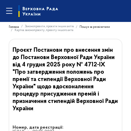
Законопроєкти, проєкти інших актів
Головна
Пошук за реквізитами
Картка законопроєкту, проєкту іншого акта
Проєкт Постанови про внесення змін
до Постанови Верховної Ради України
від 4 грудня 2025 року № 4712-IX
"Про затвердження положень про
премії та стипендії Верховної Ради
України" щодо вдосконалення
процедур присудження премій і
призначення стипендій Верховної Ради
України
Номер, дата реєстрації: