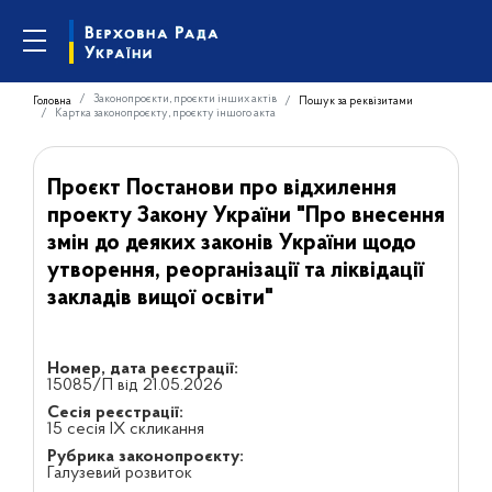
Законопроєкти, проєкти інших актів
Головна
Пошук за реквізитами
Картка законопроєкту, проєкту іншого акта
Проєкт Постанови про відхилення
проекту Закону України "Про внесення
змін до деяких законів України щодо
утворення, реорганізації та ліквідації
закладів вищої освіти"
Номер, дата реєстрації:
15085/П від 21.05.2026
Сесія реєстрації:
15 сесія IX скликання
Рубрика законопроєкту:
Галузевий розвиток