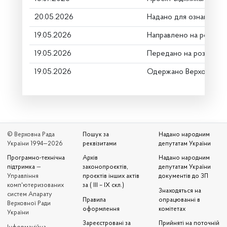
20.05.2026
Надано для ознайомле
19.05.2026
Направлено на розгляд
19.05.2026
Передано на розгляд к
19.05.2026
Одержано Верховною 
© Верховна Рада
Пошук за
Надано народним
України 1994—2026
реквізитами
депутатам України
Програмно-технічна
Архів
Надано народним
підтримка
—
законопроєктів,
депутатам України
Управління
проєктів інших актів
документів до ЗП
комп'ютеризованих
за ( III – IX скл.)
Знаходяться на
систем Апарату
Правила
опрацюванні в
Верховної Ради
оформлення
комітетах
України
Зареєстровані за
Прийняті на поточній