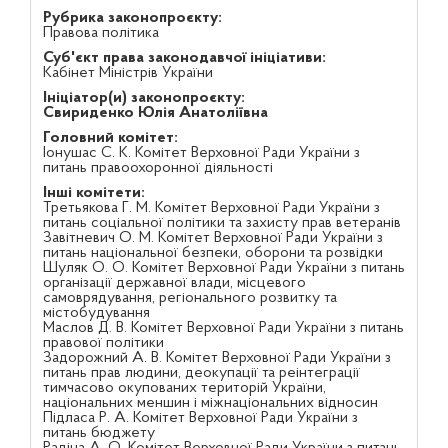
Рубрика законопроєкту:
Правова політика
Суб'єкт права законодавчої ініціативи:
Кабінет Міністрів України
Ініціатор(и) законопроєкту:
Свириденко Юлія Анатоліївна
Головний комітет:
Іонушас С. К. Комітет Верховної Ради України з
питань правоохоронної діяльності
Інші комітети:
Третьякова Г. М. Комітет Верховної Ради України з
питань соціальної політики та захисту прав ветеранів
Завітневич О. М. Комітет Верховної Ради України з
питань національної безпеки, оборони та розвідки
Шуляк О. О. Комітет Верховної Ради України з питань
організації державної влади, місцевого
самоврядування, регіонального розвитку та
містобудування
Маслов Д. В. Комітет Верховної Ради України з питань
правової політики
Задорожний А. В. Комітет Верховної Ради України з
питань прав людини, деокупації та реінтеграції
тимчасово окупованих територій України,
національних меншин і міжнаціональних відносин
Підласа Р. А. Комітет Верховної Ради України з
питань бюджету