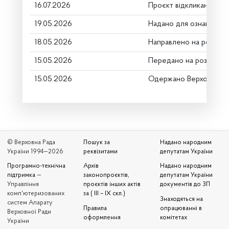
16.07.2026
Проєкт відкликано
19.05.2026
Надано для ознайомле
18.05.2026
Направлено на розгляд
15.05.2026
Передано на розгляд к
15.05.2026
Одержано Верховною 
© Верховна Рада
Пошук за
Надано народним
України 1994—2026
реквізитами
депутатам України
Програмно-технічна
Архів
Надано народним
підтримка
—
законопроєктів,
депутатам України
Управління
проєктів інших актів
документів до ЗП
комп'ютеризованих
за ( III – IX скл.)
Знаходяться на
систем Апарату
Правила
опрацюванні в
Верховної Ради
оформлення
комітетах
України