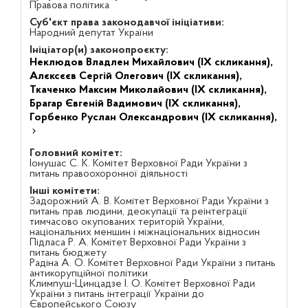
Правова політика
Суб'єкт права законодавчої ініціативи:
Народний депутат України
Ініціатор(и) законопроєкту:
Неклюдов Владлен Михайлович (IX скликання),
Алєксєєв Сергій Олегович (IX скликання),
Ткаченко Максим Миколайович (IX скликання),
Брагар Євгеній Вадимович (IX скликання),
Горбенко Руслан Олександрович (IX скликання),
Головний комітет:
Іонушас С. К. Комітет Верховної Ради України з
питань правоохоронної діяльності
Інші комітети:
Задорожний А. В. Комітет Верховної Ради України з
питань прав людини, деокупації та реінтеграції
тимчасово окупованих територій України,
національних меншин і міжнаціональних відносин
Підласа Р. А. Комітет Верховної Ради України з
питань бюджету
Радіна А. О. Комітет Верховної Ради України з питань
антикорупційної політики
Климпуш-Цинцадзе І. О. Комітет Верховної Ради
України з питань інтеграції України до
Європейського Союзу