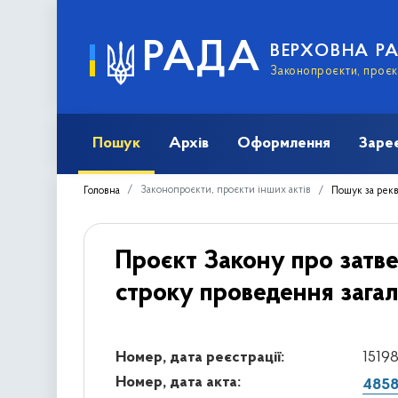
РАДА
ВЕРХОВНА Р
Законопроєкти, проєкт
Пошук
Архів
Оформлення
Заре
Законопроєкти, проєкти інших актів
Головна
Пошук за рек
Проєкт Закону про затв
строку проведення загаль
Номер, дата реєстрації:
15198
Номер, дата акта:
4858