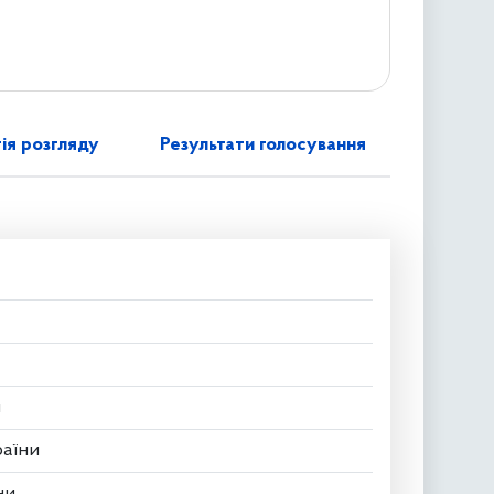
ія розгляду
Результати голосування
и
раїни
ни