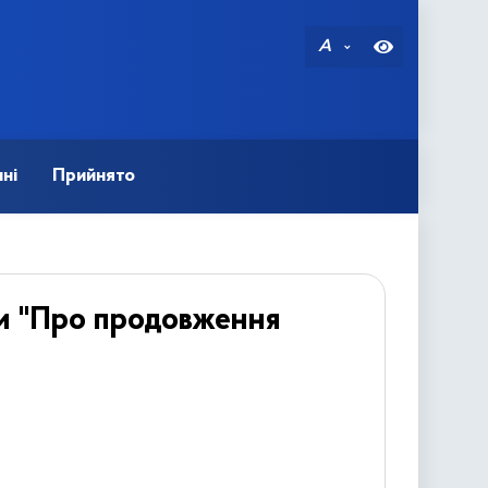
A
ні
Прийнято
ни "Про продовження