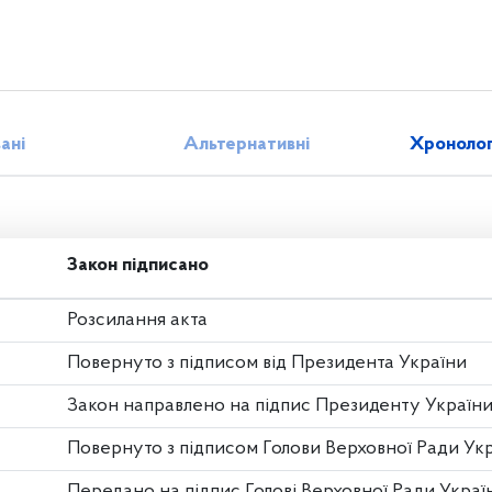
зані
Альтернативні
Хронолог
Закон підписано
Розсилання акта
Повернуто з підписом від Президента України
Закон направлено на підпис Президенту Україн
Повернуто з підписом Голови Верховної Ради Ук
Передано на підпис Голові Верховної Ради Украї