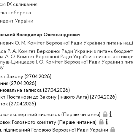
сія IX скликання
ека і оборона
идент України
нський Володимир Олександрович
тневич О. М. Комітет Верховної Ради України з питань нац
аса Р. А. Комітет Верховної Ради України з питань бюджет
на А. О. Комітет Верховної Ради України з питань антикор
пуш-Цинцадзе І. О. Комітет Верховної Ради України з пит
зу
кт Закону (27.04.2026)
ння (27.04.2026)
нювальна записка (27.04.2026)
кт Постанови до Закону (іншого Акта) (27.04.2026)
ток (27.04.2026)
ово-експертний висновок (Перше читання)
овок Головного комітету (Перше читання)
т, підписаний Головою Верховної Ради України