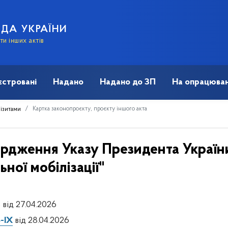
АДА УКРАЇНИ
и інших актів
єстровані
Надано
Надано до ЗП
На опрацюван
Картка законопроєкту, проєкту іншого акта
візитами
ердження Указу Президента Украї
ної мобілізації"
 від 27.04.2026
-IX
від 28.04.2026