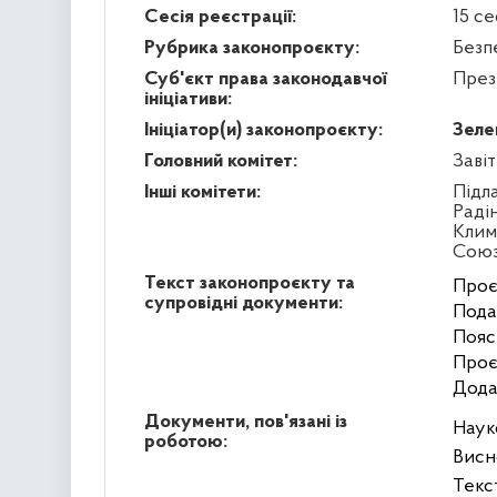
Сесія реєстрації:
15 се
Рубрика законопроєкту:
Безп
Суб'єкт права законодавчої
През
ініціативи:
Ініціатор(и) законопроєкту:
Зеле
Головний комітет:
Заві
Інші комітети:
Підл
Раді
Клим
Сою
Текст законопроєкту та
Проє
супровідні документи:
Пода
Пояс
Проє
Дода
Документи, пов'язані із
Наук
роботою:
Висн
Текс