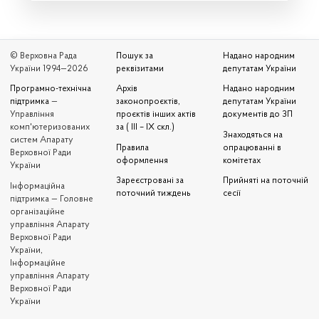
© Верховна Рада
Пошук за
Надано народним
України 1994—2026
реквізитами
депутатам України
Програмно-технічна
Архів
Надано народним
підтримка
—
законопроєктів,
депутатам України
Управління
проєктів інших актів
документів до ЗП
комп'ютеризованих
за ( III – IX скл.)
Знаходяться на
систем Апарату
Правила
опрацюванні в
Верховної Ради
оформлення
комітетах
України
Зареєстровані за
Прийняті на поточній
Iнформаційна
поточний тиждень
сесії
підтримка — Головне
організаційне
управління Апарату
Верховної Ради
України,
Інформаційне
управління Апарату
Верховної Ради
України