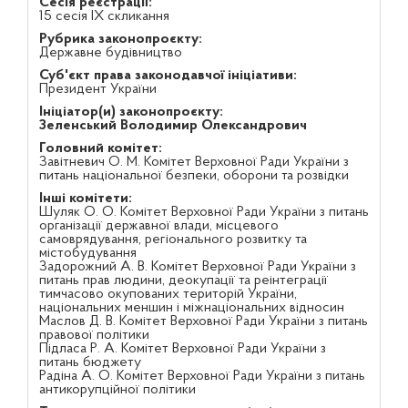
Сесія реєстрації:
15 сесія IX скликання
Рубрика законопроєкту:
Державне будівництво
Суб'єкт права законодавчої ініціативи:
Президент України
Ініціатор(и) законопроєкту:
Зеленський Володимир Олександрович
Головний комітет:
Завітневич О. М. Комітет Верховної Ради України з
питань національної безпеки, оборони та розвідки
Інші комітети:
Шуляк О. О. Комітет Верховної Ради України з питань
організації державної влади, місцевого
самоврядування, регіонального розвитку та
містобудування
Задорожний А. В. Комітет Верховної Ради України з
питань прав людини, деокупації та реінтеграції
тимчасово окупованих територій України,
національних меншин і міжнаціональних відносин
Маслов Д. В. Комітет Верховної Ради України з питань
правової політики
Підласа Р. А. Комітет Верховної Ради України з
питань бюджету
Радіна А. О. Комітет Верховної Ради України з питань
антикорупційної політики