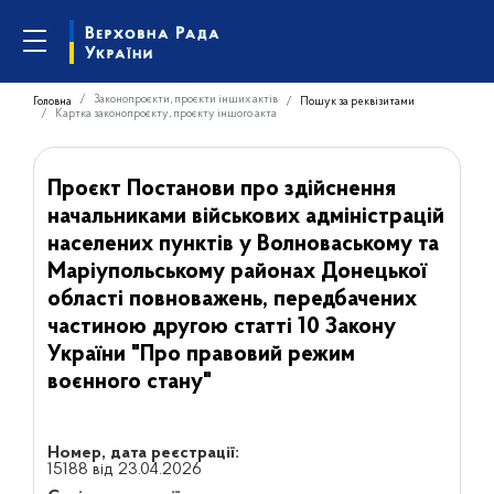
Законопроєкти, проєкти інших актів
Головна
Пошук за реквізитами
Картка законопроєкту, проєкту іншого акта
Проєкт Постанови про здійснення
начальниками військових адміністрацій
населених пунктів у Волноваському та
Маріупольському районах Донецької
області повноважень, передбачених
частиною другою статті 10 Закону
України "Про правовий режим
воєнного стану"
Номер, дата реєстрації:
15188 від 23.04.2026