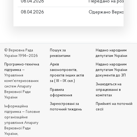
08.04.2026
Передано на розгляд к
08.04.2026
Одержано Верховною 
© Верховна Рада
Пошук за
Надано народним
України 1994—2026
реквізитами
депутатам України
Програмно-технічна
Архів
Надано народним
підтримка
—
законопроєктів,
депутатам України
Управління
проєктів інших актів
документів до ЗП
комп'ютеризованих
за ( III – IX скл.)
Знаходяться на
систем Апарату
Правила
опрацюванні в
Верховної Ради
оформлення
комітетах
України
Зареєстровані за
Прийняті на поточній
Iнформаційна
поточний тиждень
сесії
підтримка — Головне
організаційне
управління Апарату
Верховної Ради
України,