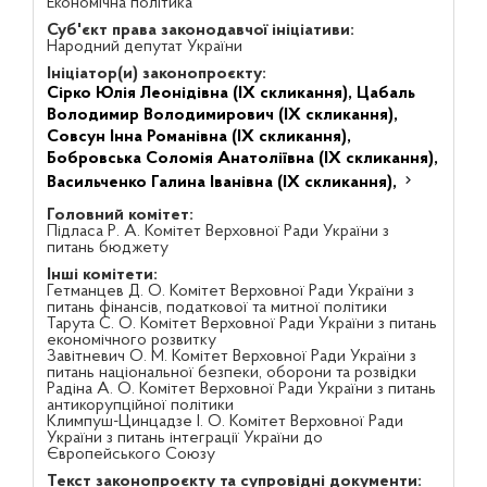
Економічна політика
Суб'єкт права законодавчої ініціативи:
Народний депутат України
Ініціатор(и) законопроєкту:
Сірко Юлія Леонідівна (IX скликання),
Цабаль
Володимир Володимирович (IX скликання),
Совсун Інна Романівна (IX скликання),
Бобровська Соломія Анатоліївна (IX скликання),
Васильченко Галина Іванівна (IX скликання),
Головний комітет:
Підласа Р. А. Комітет Верховної Ради України з
питань бюджету
Інші комітети:
Гетманцев Д. О. Комітет Верховної Ради України з
питань фінансів, податкової та митної політики
Тарута С. О. Комітет Верховної Ради України з питань
економічного розвитку
Завітневич О. М. Комітет Верховної Ради України з
питань національної безпеки, оборони та розвідки
Радіна А. О. Комітет Верховної Ради України з питань
антикорупційної політики
Климпуш-Цинцадзе І. О. Комітет Верховної Ради
України з питань інтеграції України до
Європейського Союзу
Текст законопроєкту та супровідні документи: