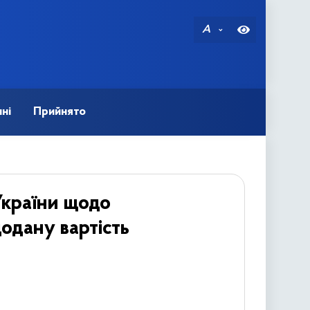
A
ні
Прийнято
України щодо
одану вартість