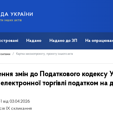
АДА УКРАЇНИ
и інших актів
єстровані
Надано
Надано до ЗП
На опрацюван
Картка законопроєкту, проєкту іншого акта
візитами
ння змін до Податкового кодексу 
електронної торгівлі податком на д
-1 від 03.04.2026
сія IX скликання