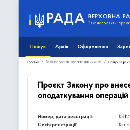
РАДА
ВЕРХОВНА Р
Законопроєкти, проєкт
Пошук
Архів
Оформлення
Заре
Законопроєкти, проєкти інших актів
Головна
Пошук за рек
Проєкт Закону про внесе
оподаткування операцій 
Номер, дата реєстрації:
15112
Сесія реєстрації:
15 се