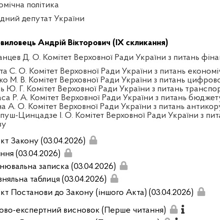
омічна політика
дний депутат України
виловець Андрій Вікторович (IX скликання)
анцев Д. О. Комітет Верховної Ради України з питань фінан
та С. О. Комітет Верховної Ради України з питань економ
ко М. В. Комітет Верховної Ради України з питань цифров
ль Ю. Г. Комітет Верховної Ради України з питань трансп
аса Р. А. Комітет Верховної Ради України з питань бюджет
на А. О. Комітет Верховної Ради України з питань антикор
пуш-Цинцадзе І. О. Комітет Верховної Ради України з пит
зу
кт Закону (03.04.2026)
ння (03.04.2026)
нювальна записка (03.04.2026)
вняльна таблиця (03.04.2026)
кт Постанови до Закону (іншого Акта) (03.04.2026)
ово-експертний висновок (Перше читання)