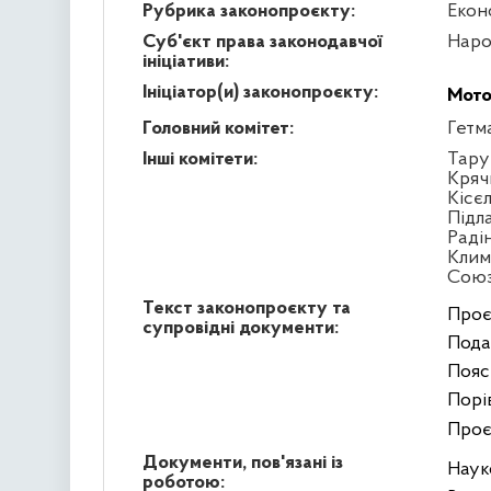
Рубрика законопроєкту:
Екон
Суб'єкт права законодавчої
Наро
ініціативи:
Ініціатор(и) законопроєкту:
Мото
Головний комітет:
Гетм
Інші комітети:
Тару
Кряч
Кісє
Підл
Раді
Клим
Сою
Текст законопроєкту та
Проє
супровідні документи:
Пода
Пояс
Порі
Проє
Документи, пов'язані із
Наук
роботою: