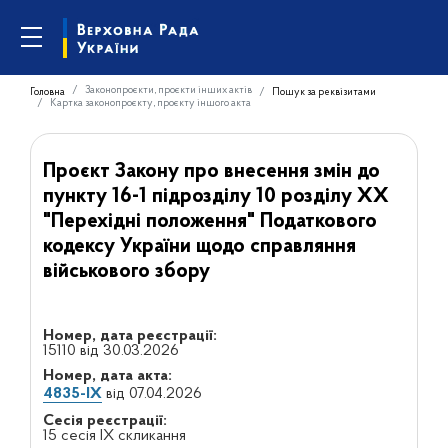
Законопроєкти, проєкти інших актів
Головна
Пошук за реквізитами
Картка законопроєкту, проєкту іншого акта
Проєкт Закону про внесення змін до
пункту 16-1 підрозділу 10 розділу XX
"Перехідні положення" Податкового
кодексу України щодо справляння
військового збору
Номер, дата реєстрації:
15110 від 30.03.2026
Номер, дата акта:
4835-IX
від 07.04.2026
Сесія реєстрації:
15 сесія IX скликання