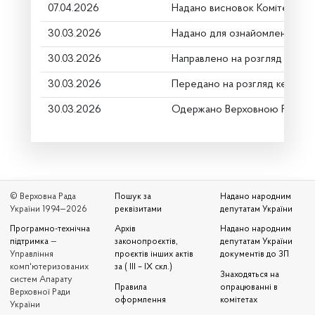
07.04.2026
Надано висновок Комітету пр
30.03.2026
Надано для ознайомлення
30.03.2026
Направлено на розгляд Коміт
30.03.2026
Передано на розгляд керівни
30.03.2026
Одержано Верховною Радою 
© Верховна Рада
Пошук за
Надано народним
України 1994—2026
реквізитами
депутатам України
Програмно-технічна
Архів
Надано народним
підтримка
—
законопроєктів,
депутатам України
Управління
проєктів інших актів
документів до ЗП
комп'ютеризованих
за ( III – IX скл.)
Знаходяться на
систем Апарату
Правила
опрацюванні в
Верховної Ради
оформлення
комітетах
України