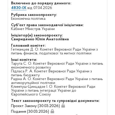
Включено до порядку денного:
4830-IX
від 07.04.2026
Рубрика законопроєкту:
Економічна політика
Суб'єкт права законодавчої ініціативи:
Кабінет Міністрів України
Ініціатор(и) законопроєкту:
Свириденко Юлія Анатоліївна
Головний комітет:
Гетманцев Д. О. Комітет Верховної Ради України з
питань фінансів, податкової та митної політики
Інші комітети:
Тарута С. О. Комітет Верховної Ради України з питань
економічного розвитку
Підласа Р. А. Комітет Верховної Ради України з
питань бюджету
Радіна А. О. Комітет Верховної Ради України з питань
антикорупційної політики
Климпуш-Цинцадзе І. О. Комітет Верховної Ради
України з питань інтеграції України до
Європейського Союзу
Текст законопроєкту та супровідні документи:
Проєкт Закону (30.03.2026)
Подання (30.03.2026)