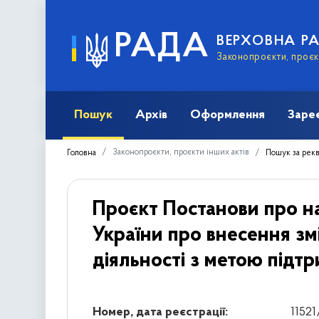
РАДА
ВЕРХОВНА Р
Законопроєкти, проєкт
Пошук
Архів
Оформлення
Заре
Законопроєкти, проєкти інших актів
Головна
Пошук за рек
Проєкт Постанови про н
України про внесення зм
діяльності з метою підтр
Номер, дата реєстрації:
11521