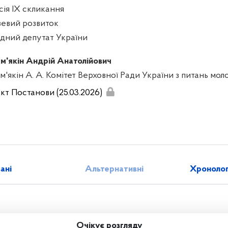
сія IX скликання
зевий розвиток
дний депутат України
м'якін Андрій Анатолійович
'якін А. А. Комітет Верховної Ради України з питань моло
кт Постанови (25.03.2026)
зані
Альтернативні
Хронолог
Очікує розгляду