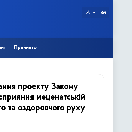
A
ні
Прийнято
ання проекту Закону
 сприяння меценатській
го та оздоровчого руху