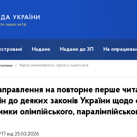
АДА УКРАЇНИ
и інших актів
єстровані
Надано
Надано до ЗП
На опрацюван
Картка законопроєкту, проєкту іншого акта
візитами
аправлення на повторне перше чит
ін до деяких законів України щодо
имки олімпійського, паралімпійсько
/П від 25.03.2026