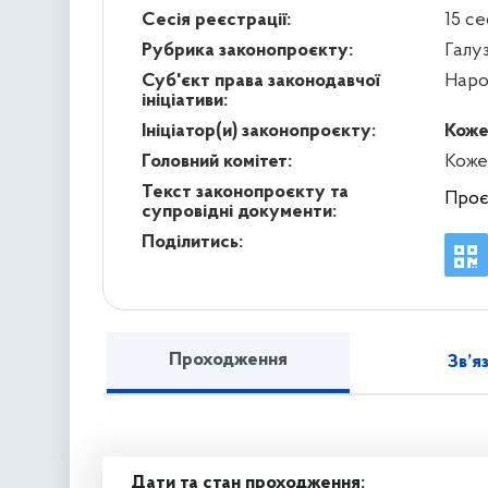
Сесія реєстрації:
15 се
Рубрика законопроєкту:
Галу
Суб'єкт права законодавчої
Наро
ініціативи:
Ініціатор(и) законопроєкту:
Коже
Головний комітет:
Кожем
Текст законопроєкту та
Проє
супровідні документи:
Поділитись:
Проходження
Зв’я
Дати та стан проходження: