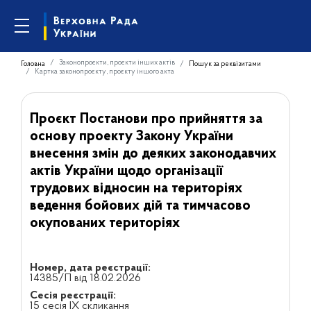
Законопроєкти, проєкти інших актів
Головна
Пошук за реквізитами
Картка законопроєкту, проєкту іншого акта
Проєкт Постанови про прийняття за
основу проекту Закону України
внесення змін до деяких законодавчих
актів України щодо організації
трудових відносин на територіях
ведення бойових дій та тимчасово
окупованих територіях
Номер, дата реєстрації:
14385/П від 18.02.2026
Сесія реєстрації:
15 сесія IX скликання