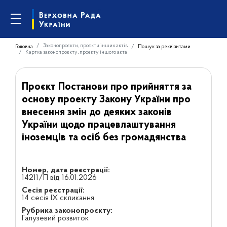
Законопроєкти, проєкти інших актів
Головна
Пошук за реквізитами
Картка законопроєкту, проєкту іншого акта
Проєкт Постанови про прийняття за
основу проекту Закону України про
внесення змін до деяких законів
України щодо працевлаштування
іноземців та осіб без громадянства
Номер, дата реєстрації:
14211/П від 16.01.2026
Сесія реєстрації:
14 сесія IX скликання
Рубрика законопроєкту:
Галузевий розвиток