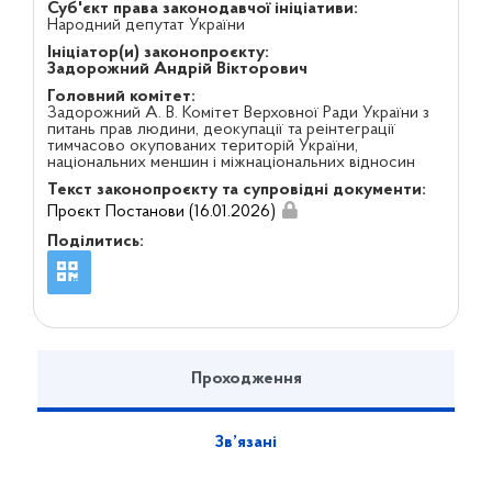
Суб'єкт права законодавчої ініціативи:
Народний депутат України
Ініціатор(и) законопроєкту:
Задорожний Андрій Вікторович
Головний комітет:
Задорожний А. В. Комітет Верховної Ради України з
питань прав людини, деокупації та реінтеграції
тимчасово окупованих територій України,
національних меншин і міжнаціональних відносин
Текст законопроєкту та супровідні документи:
Проєкт Постанови (16.01.2026)
Поділитись:
Проходження
Зв’язані