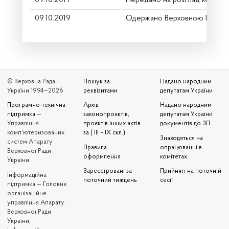
09.10.2019
Одержано Верховною Радою 
© Верховна Рада
Пошук за
Надано народним
України 1994—2026
реквізитами
депутатам України
Програмно-технічна
Архів
Надано народним
підтримка
—
законопроєктів,
депутатам України
Управління
проєктів інших актів
документів до ЗП
комп'ютеризованих
за ( III – IX скл.)
Знаходяться на
систем Апарату
Правила
опрацюванні в
Верховної Ради
оформлення
комітетах
України
Зареєстровані за
Прийняті на поточній
Iнформаційна
поточний тиждень
сесії
підтримка — Головне
організаційне
управління Апарату
Верховної Ради
України,