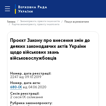
Законопроєкти, проєкти інших актів
Головна
Пошук за реквізитами
Картка законопроєкту, проєкту іншого акта
Проєкт Закону про внесення змін до
деяких законодавчих актів України
щодо військових звань
військовослужбовців
Номер, дата реєстрації:
2247 від 09.10.2019
Номер, дата акта:
680-IX
від 04.06.2020
Сесія реєстрації:
2 сесія IX скликання
Рубрика законопроєкту: