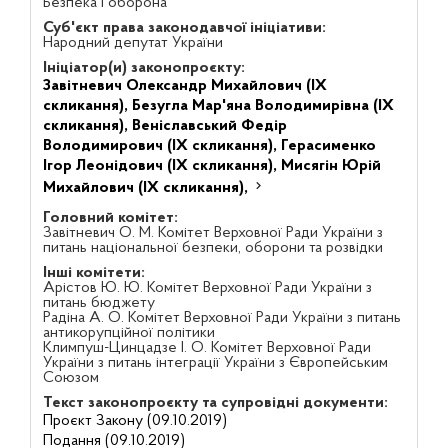
Безпека і оборона
Суб'єкт права законодавчої ініціативи:
Народний депутат України
Ініціатор(и) законопроєкту:
Завітневич Олександр Михайлович (IX
скликання),
Безугла Мар'яна Володимирівна (IX
скликання),
Веніславський Федір
Володимирович (IX скликання),
Герасименко
Ігор Леонідович (IX скликання),
Мисягін Юрій
Михайлович (IX скликання),
Головний комітет:
Завітневич О. М. Комітет Верховної Ради України з
питань національної безпеки, оборони та розвідки
Інші комітети:
Арістов Ю. Ю. Комітет Верховної Ради України з
питань бюджету
Радіна А. О. Комітет Верховної Ради України з питань
антикорупційної політики
Климпуш-Цинцадзе І. О. Комітет Верховної Ради
України з питань інтеграції України з Європейським
Союзом
Текст законопроєкту та супровідні документи:
Проєкт Закону (09.10.2019)
Подання (09.10.2019)